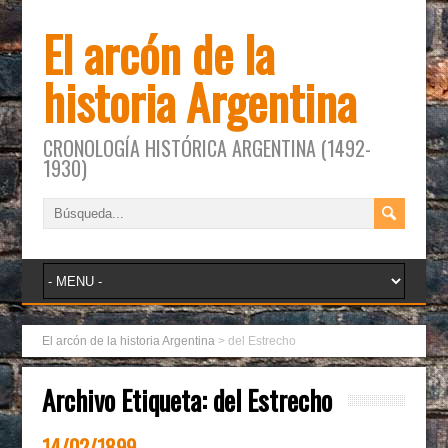
El arcón de la
historia Argentina
CRONOLOGÍA HISTÓRICA ARGENTINA (1492-
1930)
El arcón de la historia Argentina
>
del Estrecho
Archivo Etiqueta:
del Estrecho
14/02/1899