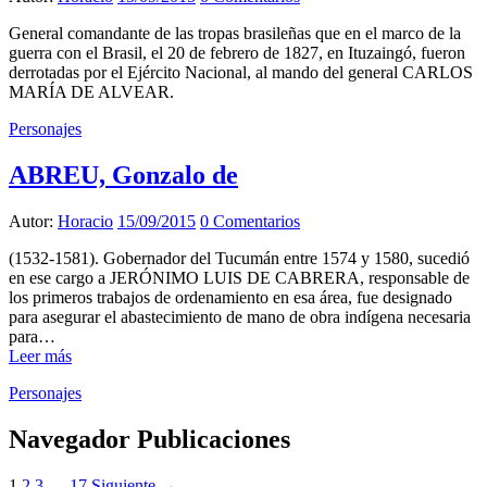
General comandante de las tropas brasileñas que en el marco de la
guerra con el Brasil, el 20 de febrero de 1827, en Ituzaingó, fueron
derrotadas por el Ejército Nacional, al mando del general CARLOS
MARÍA DE ALVEAR.
Personajes
ABREU, Gonzalo de
Autor:
Horacio
15/09/2015
0 Comentarios
(1532-1581). Gobernador del Tucumán entre 1574 y 1580, sucedió
en ese cargo a JERÓNIMO LUIS DE CABRERA, responsable de
los primeros trabajos de ordenamiento en esa área, fue designado
para asegurar el abastecimiento de mano de obra indígena necesaria
para…
Leer más
Personajes
Navegador Publicaciones
1
2
3
…
17
Siguiente →