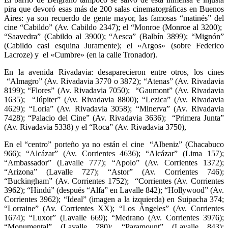
pira que devoró esas más de 200 salas cinematográficas en Buenos
Aires: ya son recuerdo de gente mayor, las famosas “matinés” del
cine “Cabildo” (Av. Cabildo 2347); el “Monroe (Monroe al 3200);
“Saavedra” (Cabildo al 3900); “Aesca” (Balbín 3899); “Mignón”
(Cabildo casi esquina Juramente); el «Argos» (sobre Federico
Lacroze) y el «Cumbre» (en la calle Tronador).
En la avenida Rivadavia: desaparecieron entre otros, los cines
“Almagro” (Av. Rivadavia 3770 o 3872); “Atenas” (Av. Rivadavia
8199); “Flores” (Av. Rivadavia 7050); “Gaumont” (Av. Rivadavia
1635); “Júpiter” (Av. Rivadavia 8800); “Lezica” (Av. Rivadavia
4629); “Loria” (Av. Rivadavia 3058); “Minerva” (Av. Rivadavia
7428); “Palacio del Cine” (Av. Rivadavia 3636); “Primera Junta”
(Av. Rivadavia 5338) y el “Roca” (Av. Rivadavia 3750),
En el “centro” porteño ya no están el cine “Albeniz” (Chacabuco
966); “Alcázar” (Av. Corrientes 4636); “Alcázar” (Lima 157);
“Ambassador” (Lavalle 777); “Apolo” (Av. Corrientes 1372);
“Arizona” (Lavalle 727); “Astor” (Av. Corrientes 746);
“Buckingham” (Av. Corrientes 1752); “Corrientes (Av. Corrientes
3962); “Hindú” (después “Alfa” en Lavalle 842); “Hollywood” (Av.
Corrientes 3962); “Ideal” (imagen a la izquierda) en Suipacha 374;
“Lorraine” (Av. Corrientes XX); “Los Ángeles” (Av. Corrientes
1674); “Luxor” (Lavalle 669); “Medrano (Av. Corrientes 3976);
“Monumental” (Lavalle 780); “Paramount” (Lavalle 843);