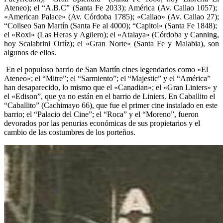
Ateneo); el “A.B.C” (Santa Fe 2033); América (Av. Callao 1057);
«American Palace» (Av. Córdoba 1785); «Callao» (Av. Callao 27);
“Coliseo San Martín (Santa Fe al 4000); “Capitol» (Santa Fe 1848);
el «Roxi» (Las Heras y Agüero); el «Atalaya» (Córdoba y Canning,
hoy Scalabrini Ortíz); el «Gran Norte» (Santa Fe y Malabia), son
algunos de ellos.
En el populoso barrio de San Martín cines legendarios como «El
Ateneo»; el “Mitre”; el “Sarmiento”; el “Majestic” y el “América”
han desaparecido, lo mismo que el «Canadian»; el «Gran Liniers» y
el «Edison”, que ya no están en el barrio de Liniers. En Caballito el
“Caballito” (Cachimayo 66), que fue el primer cine instalado en este
barrio; el “Palacio del Cine”; el “Roca” y el “Moreno”, fueron
devorados por las penurias económicas de sus propietarios y el
cambio de las costumbres de los porteños.