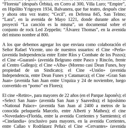
“Floresta” (después Órbita), en Corro al 300, Villa Luro; “Empire”,
en Hipólito Yrigoyen 1934, Balvanera, que fue teatro, después cine
y ahora otra vez teatro; “Cecil”, en Defensa 845, San Telmo;
“Lara”, en la avenida de Mayo 1221, donde durante años se
proyectó “La canción es la misma”, un documental sobre el
conjunto de rock Led Zeppelin; “Álvarez Thomas”, en la avenida
del mismo nombre al 800.
A los que debemos agregar los que enviara como colaboración el
Señor Rafael Vicente, uno de nuestros usuarios: el Cine «Perla»
(avenida Independencia entre Entre Ríos y Combate de los Pozos);
el Cine «Guaraní» (avenida Belgrano entre Pasco y Rincón, frente
al Centro Gallego); el Cine «Alba» (Moreno casi Dean Funes, hoy
propiedad de un Sindicato); el Cine «Unión» (avenida
Independencia, entre Dean Funes y Catamarca); el Cine «Gran San
Juan» (avenida San Juan entre Urquiza y 24 de noviembre, luego
convertido en “porno” en Flores);
El cine «Retiro», para mayores de 22 años (en el Parque Japonés); el
«Select San Juan» (avenida San Juan y Saavedra); el lujosísimo
«National Palace» (avenida San Juan al 2400 a metros de la
conocida peluquería Marcelo, entre Alberti y Matheu); el cine
«Novedades»(Florida, entre la avenida Corrientes y Sarmiento); el
«Cinelandia» (exclusivo para mayores, en la avenida Corrientes,
entre Callao y Rodríguez Peña); el Cine «Cervantes» (avenida