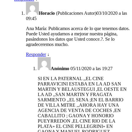
Horacio
(Publicaciones Autor)
03/10/2020 a las
09:45
Ana María: Publicamos acerca de lo que tenemos datos.
Puede Usted ayudarnos a mejorar nuestra página,
pasándonos los datos que Usted conoce.?. Se lo
agradeceremos mucho.
Responder
↓
Anónimo
05/11/2020 a las 19:27
SI EN LA PATERNAL ,,EL CINE
PARRAVICINI ESTABA EN LA AD SAN
MARTIN Y BELAUSTEGUI ,EL OESTE EN
LA AD ,,SAN MARTIN Y FRAGATA
SARMIENTO ,,EL SENA ;EN EL BARRIO
DE VILLA MITRE ,,AHORA HAY UNA
AGENCIA DE VENTA DE COCHES ,EN
CABALLITO ; GAONA Y HONORIO
PUEYRREDON ,EL CINE RIO DE LA
PLATA» EL CINE PELLEGRINI» EN
GAONA Y MANUEL RODRIGUEZ ,