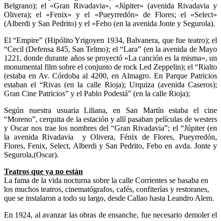
Belgrano); el «Gran Rivadavia», «Júpiter» (avenida Rivadavia y
Olivera); el «Fenix» y el «Pueyrredón» de Flores; el «Select»
(Alberdi y San Pedrito) y el «Febo (en la avenida Jonte y Segurola).
El “Empire” (Hipólito Yrigoyen 1934, Balvanera, que fue teatro); el
“Cecil (Defensa 845, San Telmo); el “Lara” (en la avenida de Mayo
1221, donde durante años se proyectó «La canción es la misma», un
monumental film sobre el conjunto de rock Led Zeppelin); el “Rialto
(estaba en Av. Córdoba al 4200, en Almagro. En Parque Patricios
estaban el “Rivas (en la calle Rioja); Urquiza (avenida Caseros);
Gran Cine Patricios” y el Pablo Podestá” (en la calle Rioja);
Según nuestra usuaria Liliana, en San Martín estaba el cine
“Moreno”, cerquita de la estación y allí pasaban películas de westers
y Oscar nos trae los nombres del “Gran Rivadavia”; el “Júpiter (en
la avenida Rivadavia y Olivera, Fénix de Flores, Pueyrredón,
Flores, Fenix, Select, Alberdi y San Pedrito, Febo en avda. Jonte y
Segurola,(Oscar).
Teatros que ya no están
La fama de la vida nocturna sobre la calle Corrientes se basaba en
los muchos teatros, cinematógrafos, cafés, confiterías y restoranes,
que se instalaron a todo su largo, desde Callao hasta Leandro Alem.
En 1924, al avanzar las obras de ensanche, fue necesario demoler el