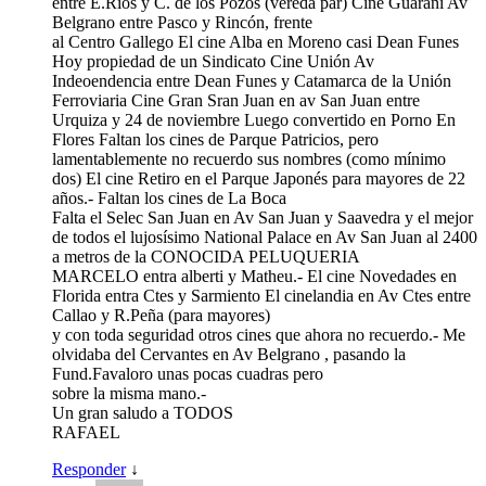
entre E.Rios y C. de los Pozos (vereda par) Cine Guarani Av
Belgrano entre Pasco y Rincón, frente
al Centro Gallego El cine Alba en Moreno casi Dean Funes
Hoy propiedad de un Sindicato Cine Unión Av
Indeoendencia entre Dean Funes y Catamarca de la Unión
Ferroviaria Cine Gran Sran Juan en av San Juan entre
Urquiza y 24 de noviembre Luego convertido en Porno En
Flores Faltan los cines de Parque Patricios, pero
lamentablemente no recuerdo sus nombres (como mínimo
dos) El cine Retiro en el Parque Japonés para mayores de 22
años.- Faltan los cines de La Boca
Falta el Selec San Juan en Av San Juan y Saavedra y el mejor
de todos el lujosísimo National Palace en Av San Juan al 2400
a metros de la CONOCIDA PELUQUERIA
MARCELO entra alberti y Matheu.- El cine Novedades en
Florida entra Ctes y Sarmiento El cinelandia en Av Ctes entre
Callao y R.Peña (para mayores)
y con toda seguridad otros cines que ahora no recuerdo.- Me
olvidaba del Cervantes en Av Belgrano , pasando la
Fund.Favaloro unas pocas cuadras pero
sobre la misma mano.-
Un gran saludo a TODOS
RAFAEL
Responder
↓