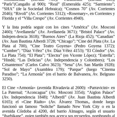
“París”(Cangallo al 900); “Real” (Esmeralda 425); “Sarmiento”;
“SHA” (de la Sociedad Hebraica); “Cosmos 70” (Av. Corrientes
2046); “Rivoli” (Av. Corrientes 5312); «Rosemary», en Corrientes y
Florida y el “Villa Crespo” (Av. Corrientes 4940).
Y la lista podría seguir con los cines “América” (Av. Mosconi
2460); “Avellaneda” (Av. Avellaneda 3671); “Bristol Palace” (Av.
Indepen-dencia 3618); “Buenos Aires” (La Rioja 452); “Canadian”
(Av. Juan Bautista Alberdi 3728; “Chicago”; “Cine del Plata (Av. La
Plata al 700), “Cine Teatro Goyena» (Pedro Goyena 1372);
“Cumbre”; “Díaz Vélez” (Av. Díaz Vélez 4153); “El Cóndor” (Av.
La Plata 754); “El Plata”; “Electra” (en Vicente López); “Estrella”;
“Hindú; “Las Delicias” (Av. Independencia y Colombres); “Los
Crisantemos” (Carlos Calvo 3623); “Sena” (Av. San Martín 1928);
“Sol de Mayo” (Asamblea 179); “Parque” (luego “Cinema
Paradiso”; “La Armonía” (en el barrio de Balvanera, Av. Belgrano
3250).
El Cine «Armonía» (avenida Rivadavia al 2600): «Parravicini» en
La Paternal; “Aconcagua” (Av. Mosconi 3354); “Aiglon Palace”
(Av. Independencia 1848); “Alberdi” (Av. Juan Bautista Alberdi
6165); el «Cine Rialto» (Av. Álvarez Thomas,, donde luego
funcionó un famoso “boliche” llamado New York City o en la
avenida Córdoba al 4200, del barrio Almagro, según el usuario
“jbarbikane”, quien también nos acerca sus recuerdos, nombrando al