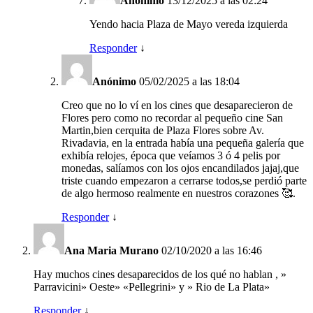
Anónimo
13/12/2025 a las 02:24
Yendo hacia Plaza de Mayo vereda izquierda
Responder
↓
Anónimo
05/02/2025 a las 18:04
Creo que no lo ví en los cines que desaparecieron de
Flores pero como no recordar al pequeño cine San
Martin,bien cerquita de Plaza Flores sobre Av.
Rivadavia, en la entrada había una pequeña galería que
exhibía relojes, época que veíamos 3 ó 4 pelis por
monedas, salíamos con los ojos encandilados jajaj,que
triste cuando empezaron a cerrarse todos,se perdió parte
de algo hermoso realmente en nuestros corazones 🥰.
Responder
↓
Ana Maria Murano
02/10/2020 a las 16:46
Hay muchos cines desaparecidos de los qué no hablan , »
Parravicini» Oeste» «Pellegrini» y » Rio de La Plata»
Responder
↓