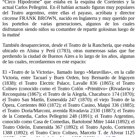
“Circo Hipodrome” que estaba en la esquina de Corrientes y la
actual Carlos Pellegrini. En él habían actuado figuras muy populares
del Teatro argentino, entre ellas el payaso, acróbata y director
circense FRANK BROWN, nacido en Inglaterra y muy querido por
los porteños de varias generaciones, algunos de los cuales
disfrutaron siendo niños su costumbre de repartir golosinas luego de
la matiné
También desaparecieron, desde el Teatro de la Ranchería, que estaba
ubicado en Alsina y Perú (1783), otras numerosas salas que fue
perdiendo la ciudad de Buenos Aires a lo largo de los años, algunas
de las cuales, recordaremos en este espacio:
El «Teatro de la Victoria», llamado luego «Maravillas», en la calle
Victoria, entre Tacuarí y Buen Orden, hoy Bernardo de Irigoyen
(1838); el Teatro Electric Palace, Lavalle 836 (1865); el Teatro
Coliseo (conocido como el Teatro Colón «Primitivo» (Rivadavia y
Reconquista (1867); el Teatro de la Alegría, Chacabuco 174 (1870);
el Teatro San Martín, Esmeralda 247 (1870); el viejo Teatro de la
Ópera, Corrientes 860 (1872); el Teatro Casino, Maipú 336 (1885);
el Teatro Doria/Marconi, avenida Rivadavia 2330 (1887); el Teatro
de la Comedia, Carlos Pellegrini 248 (1891); el Teatro Argentino,
conocido como Casa de Comedias, Bartolomé Mitre 1444 (1892); el
Teatro Odeón, Esmeralda 367 (1892); el Teatro Apolo, Corrientes
1388 (1892); el Teatro Circo Coliseo, Marcelo T. de Alvear 1125