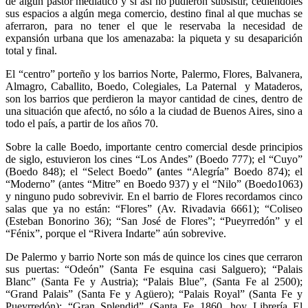
de algún pastor mediático y si así no pudieron subsistir, cediéndoles
sus espacios a algún mega comercio, destino final al que muchas se
aferraron, para no tener el que le reservaba la necesidad de
expansión urbana que los amenazaba: la piqueta y su desaparición
total y final.
El “centro” porteño y los barrios Norte, Palermo, Flores, Balvanera,
Almagro, Caballito, Boedo, Colegiales, La Paternal y Mataderos,
son los barrios que perdieron la mayor cantidad de cines, dentro de
una situación que afectó, no sólo a la ciudad de Buenos Aires, sino a
todo el país, a partir de los años 70.
Sobre la calle Boedo, importante centro comercial desde principios
de siglo, estuvieron los cines “Los Andes” (Boedo 777); el “Cuyo”
(Boedo 848); el “Select Boedo”
(
antes “Alegría” Boedo 874); el
“Moderno” (antes “Mitre” en Boedo 937) y el “Nilo” (Boedo1063)
y ninguno pudo sobrevivir. En el barrio de Flores recordamos cinco
salas que ya no están: “Flores” (Av. Rivadavia 6661); “Coliseo
(Esteban Bonorino 36); “San José de Flores”; “Pueyrredón” y el
“Fénix”, porque el “Rivera Indarte” aún sobrevive.
De Palermo y barrio Norte son más de quince los cines que cerraron
sus puertas: “Odeón” (Santa Fe esquina casi Salguero); “Palais
Blanc” (Santa Fe y Austria); “Palais Blue”, (Santa Fe al 2500);
“Grand Palais” (Santa Fe y Agüero); “Palais Royal” (Santa Fe y
Pueyrredón); “Gran Splendid” (Santa Fe 1860, hoy Librería El