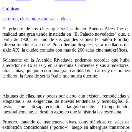
Crónicas
cerraron
,
cines
,
no están
,
salas
,
viejas
El primero de los cines que se instaló en Buenos Aires fue en
realidad una gran tienda instalada en “El Palacio novedades” que, a
partir de 1900, en uno de sus grandes salones (el Salón Florida),
ofrecía funciones de cine. Poco tiempo después, ya a mediados del
siglo XX, la ciudad contaba con más de 200 salas cinematográficas.
Solamente en la Avenida Rivadavia podemos recordar que hubo
alrededor de 16 salas y en la avenida Corrientes y sus alrededores,
otras tantas, que junto con una gran cantidad de Teatros y restoranes
le dieron la fama de ser la “calle que nunca duerme.
Algunas de ellas, muy pocas por cierto aún existen, remodeladas y
adaptadas a las exigencias de nuevas tendencias y tecnologías. El
resto, fue desapareciendo lánguidamente. Compartiendo,
inexorablemente, el destino agónico que la historia les reservaba.
Primero, tratando de mantenerse vivas, convirtiéndose en salas de
exhibición condicionada (“porno»), luego en albergues transitorios