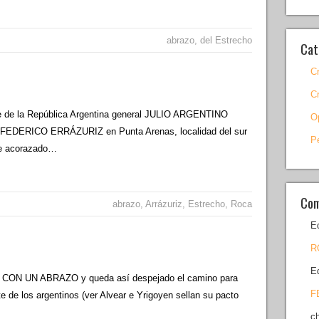
abrazo
,
del Estrecho
Cat
C
C
e la República Argentina general JULIO ARGENTINO
O
or FEDERICO ERRÁZURIZ en Punta Arenas, localidad del sur
P
 de acorazado…
Com
abrazo
,
Arrázuriz
,
Estrecho
,
Roca
E
R
E
N UN ABRAZO y queda así despejado el camino para
F
 de los argentinos (ver Alvear e Yrigoyen sellan su pacto
c