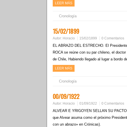
LEER MÁS
Cronología
15/02/1899
Autor:
Horacio
15/02/1899
0 Comentarios
EL ABRAZO DEL ESTRECHO. El Presidente d
ROCA se reúne con su par chileno, el doct
de Chile, Habiendo llegado al lugar a bordo
LEER MÁS
Cronología
00/09/1922
Autor:
Horacio
01/09/1922
0 Comentarios
ALVEAR E YRIGOYEN SELLAN SU PACTO CO
que Alvear asuma como el próximo Presidente
con un abrazo» en Crónicas).