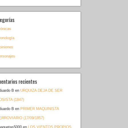
egorías
rónicas
ronología
piniones
ersonajes
entarios recientes
duardo B
en
URQUIZA DEJA DE SER
OSISTA (1847)
duardo B
en
PRIMER MAQUINISTA
ERROVIARIO (17/09/1857)
haquetas5000
en
LOS VIENTOS PROPIOS