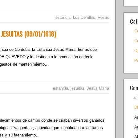
estancia
,
Los Cerrillos
,
Rosas
Cat
C
 JESUITAS (09/01/1618)
C
incia de Córdoba, la Estancia Jesús María, tierras que
O
DE QUEVEDO y la destinan a la producción agrícola
P
s gastos de mantenimiento…
Com
estancia
,
jesuitas
,
Jesús María
c
D
A
tablecimientos de campo donde se criaban diversos ganados,
A
tiguas “vaquerías”, actividad que identificaba a las tareas
ajes y su faenamiento…
A