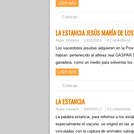
LEER MÁS
Crónicas
LA ESTANCIA JESÚS MARÍA DE LOS
Autor:
Horacio
13/11/2016
0 Comentarios
Los sacerdotes jesuitas adquieren en la Prov
habían pertenecido al alférez real GASPAR 
ganadera, como un medio para solventar lo
LEER MÁS
Crónicas
LA ESTANCIA
Autor:
Horacio
08/05/2017
0 Comentarios
La palabra estancia, para referirse a los es
especialmente el vacuno, se originó en las an
vinculadas con la captura de animales salv