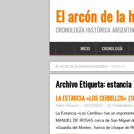
El arcón de la 
CRONOLOGÍA HISTÓRICA ARGENTIN
INICIO
CRONOLOGÍA
El arcón de la historia Argentina
>
estancia
Archivo Etiqueta:
estancia
LA ESTANCIA «LOS CERRILLOS» (1
Autor:
Horacio
15/12/2015
15 Comentarios
La Estancia «Los Cerrillos» fue un importan
MANUEL DE ROSAS cerca de San Miguel del 
«Guardia del Monte», fuerza de choque de