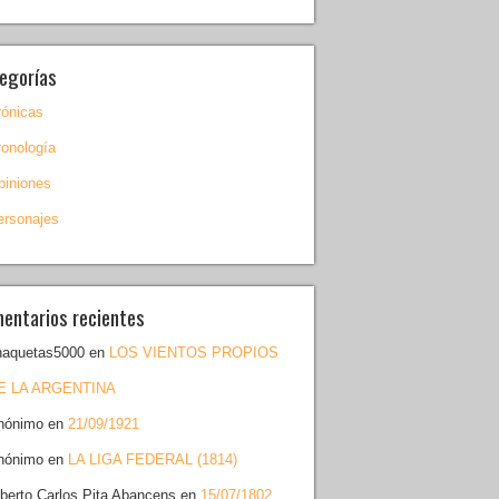
egorías
rónicas
ronología
piniones
ersonajes
entarios recientes
haquetas5000
en
LOS VIENTOS PROPIOS
E LA ARGENTINA
nónimo
en
21/09/1921
nónimo
en
LA LIGA FEDERAL (1814)
lberto Carlos Pita Abancens
en
15/07/1802