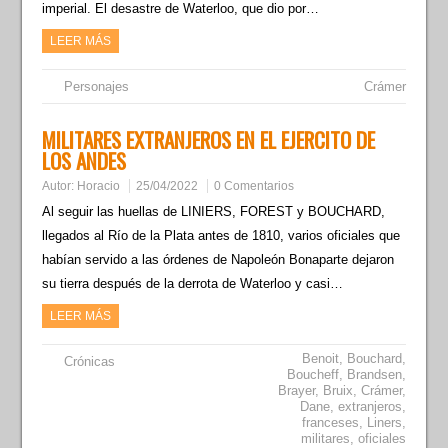
imperial. El desastre de Waterloo, que dio por…
LEER MÁS
Personajes
Crámer
MILITARES EXTRANJEROS EN EL EJERCITO DE
LOS ANDES
Autor:
Horacio
25/04/2022
0 Comentarios
Al seguir las huellas de LINIERS, FOREST y BOUCHARD,
llegados al Río de la Plata antes de 1810, varios oficiales que
habían servido a las órdenes de Napoleón Bonaparte dejaron
su tierra después de la derrota de Waterloo y casi…
LEER MÁS
Benoit
,
Bouchard
,
Crónicas
Boucheff
,
Brandsen
,
Brayer
,
Bruix
,
Crámer
,
Dane
,
extranjeros
,
franceses
,
Liners
,
militares
,
oficiales