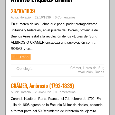
29/10/1839
Autor:
Horacio
29/10/1839
0 Comentarios
En el marco de las luchas que por el poder protagonizaron
unitarios y federales, en el pueblo de Dolores, provincia de
Buenos Aires estalla la revolución de los «Libres del Sur».
AMBROSIO CRÁMER encabeza una sublevación contra
ROSAS y en…
LEER MÁS
Crámer
,
Libres del Sur
,
Cronología
revolución
,
Rosas
CRÁMER, Ambrosio (1792-1839)
Autor:
Horacio
25/04/2022
0 Comentarios
Coronel. Nació en París, Francia, el 7de febrero de 1792. En
julio de 1808 egresó de la Escuela Militar de Nobles, pasando
a formar parte del 59 Regimiento de infantería del ejército