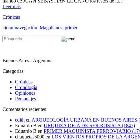
mando de JUAN SEBASTIÁN EL CANO los restos de la…
Leer más
Crónicas
circunnavegación
,
Magallanes
,
primer
Buenos Aires - Argentina
Categorías
Crónicas
Cronología
Opiniones
Personajes
Comentarios recientes
edith
en
ARQUEOLOGÍA URBANA EN BUENOS AIRES (1
Eduardo B
en
URQUIZA DEJA DE SER ROSISTA (1847)
Eduardo B
en
PRIMER MAQUINISTA FERROVIARIO (17/0
chaquetas5000
en
LOS VIENTOS PROPIOS DE LA ARGE