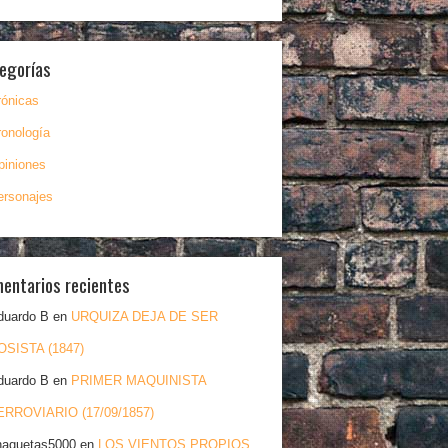
egorías
rónicas
ronología
piniones
ersonajes
entarios recientes
duardo B
en
URQUIZA DEJA DE SER
OSISTA (1847)
duardo B
en
PRIMER MAQUINISTA
ERROVIARIO (17/09/1857)
haquetas5000
en
LOS VIENTOS PROPIOS