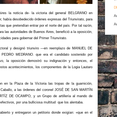
D
ires la noticia de- la victoria del general BELGRANO en
A
, había desobedecido órdenes expresas del Triunvirato, para
A
istas que pretendían entrar por el norte del país. Por tal razón,
para las autoridades de Buenos Aires, benefició a la oposición,
idades para gobernar del Primer Triunvirato.
lectoral y designó triunviro —en reemplazo de MANUEL DE
 PEDRO MEDRANO. que era el candidato sostenido por
 la oposición demostró su indignación y entonces, el
 estos acontecimientos, los componentes de la Logia Lautaro
n en la Plaza de la Victoria las tropas de la guarnición,
a Caballo, a las órdenes del coronel JOSÉ DE SAN MARTÍN
ORTÍZ DE OCAMPO, y un Grupo de artillería al mando de
tivos, por una bulliciosa multitud que los alentaba.
abierto y entregaron un petitorio donde exigían: «que en el