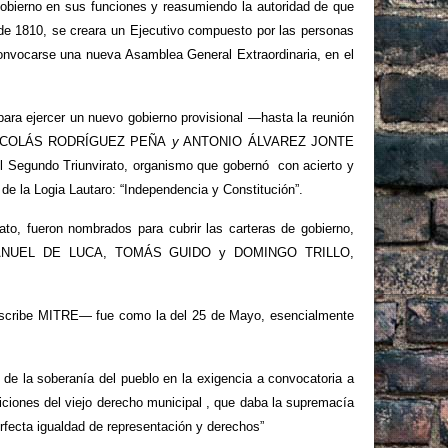
gobierno en sus funciones y reasumiendo la autoridad de que
 de 1810, se creara un Ejecutivo compuesto por las personas
convocarse una nueva Asamblea General Extraordinaria, en el
para ejercer un nuevo gobierno provisional —hasta la reunión
NICOLÁS RODRÍGUEZ PEÑA
y
ANTONIO ÁLVAREZ JONTE
l Segundo Triunvirato, organismo que gobernó con acierto y
 de la Logia Lautaro: “Independencia y Constitución”.
to, fueron nombrados para cubrir las carteras de gobierno,
N MANUEL DE LUCA, TOMÁS GUIDO y DOMINGO TRILLO,
escribe MITRE— fue como la del 25 de Mayo, esencialmente
o de la soberanía del pueblo en la exigencia a convocatoria a
iciones del viejo derecho municipal , que daba la supremacía
perfecta igualdad de representación y derechos”