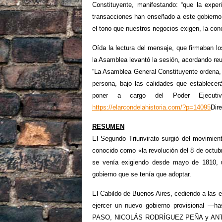
Constituyente, manifestando: “que la expe
transacciones han enseñado a este gobierno
el tono que nuestros negocios exigen, la con
Oída la lectura del mensaje, que firmaba
la Asamblea levantó la sesión, acordando reun
“La Asamblea General Constituyente ordena,
persona, bajo las calidades que establecer
poner a cargo del Poder Ejec
https://elarcondelahistoria.com/?p=14095
Dire
RESUMEN
El Segundo Triunvirato surgió del movimient
conocido como «la revolución del 8 de octub
se venía exigiendo desde mayo de 1810, 
gobierno que se tenía que adoptar.
El Cabildo de Buenos Aires, cediendo a las e
ejercer un nuevo gobierno provisional —
PASO, NICOLÁS RODRÍGUEZ PEÑA y ANTONI