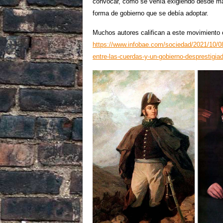
convocar, como se venía exigiendo desde ma
forma de gobierno que se debía adoptar.
Muchos autores califican a este movimiento c
https://www.infobae.com/sociedad/2021/10/08/e
entre-las-cuerdas-y-un-gobierno-desprestigia