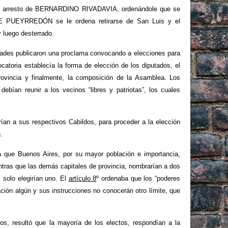
 el arresto de BERNARDINO RIVADAVIA, ordenándole que se
E PUEYRREDÓN se le ordena retirarse de San Luis y el
y luego desterrado.
idades publicaron una proclama convocando a elecciones para
atoria establecía la forma de elección de los diputados, el
ovincia y finalmente, la composición de la Asamblea. Los
debían reunir a los vecinos “libres y patriotas”, los cuales
rían a sus respectivos Cabildos, para proceder a la elección
.
ía que Buenos Aires, por su mayor población e importancia,
ntras que las demás capitales de provincia, nombrarían a dos
 solo elegirían uno. El
artículo 8
º ordenaba que los “poderes
ación algún y sus instrucciones no conocerán otro límite, que
tos, resultó que la mayoría de los electos, respondían a la