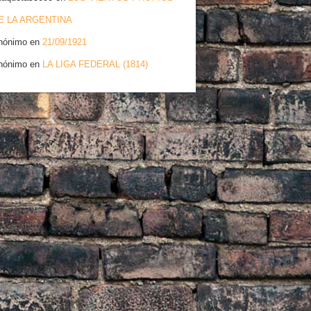
E LA ARGENTINA
nónimo
en
21/09/1921
nónimo
en
LA LIGA FEDERAL (1814)