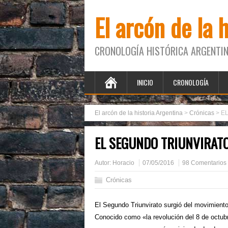
El arcón de la 
CRONOLOGÍA HISTÓRICA ARGENTIN
INICIO
CRONOLOGÍA
El arcón de la historia Argentina
>
Crónicas
>
EL
EL SEGUNDO TRIUNVIRATO
Autor:
Horacio
07/05/2016
98 Comentarios
Crónicas
El Segundo Triunvirato surgió del movimiento
Conocido como «la revolución del 8 de octubr