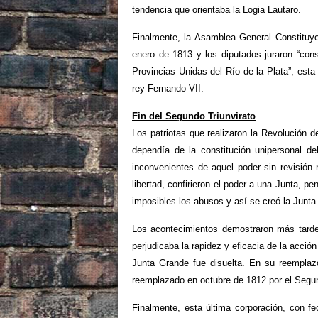
tendencia que orientaba la Logia Lautaro.
Finalmente, la Asamblea General Constituyen
enero de 1813 y los diputados juraron “conse
Provincias Unidas del Río de la Plata”, esta
rey Fernando VII.
Fin del Segundo Triunvirato
Los patriotas que realizaron la Revolución
dependía de la constitución unipersonal de
inconvenientes de aquel poder sin revisión 
libertad, confirieron el poder a una Junta, p
imposibles los abusos y así se creó la Junta
Los acontecimientos demostraron más tard
perjudicaba la rapidez y eficacia de la ac
Junta Grande fue disuelta. En su reemplazo
reemplazado en octubre de 1812 por el Segun
Finalmente, esta última corporación, con f