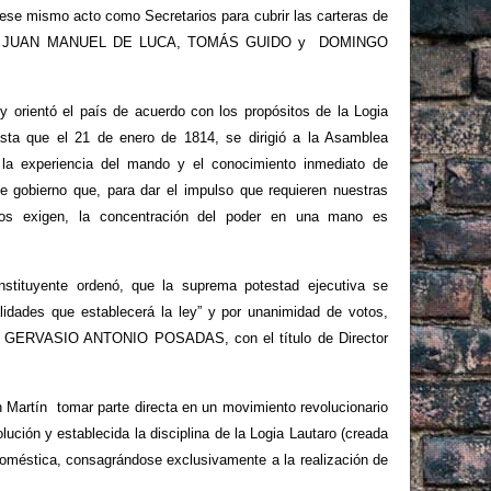
ese mismo acto como Secretarios para cubrir las carteras de
eñores JUAN MANUEL DE LUCA, TOMÁS GUIDO y DOMINGO
y orientó el país de acuerdo con los propósitos de la Logia
asta que el 21 de enero de 1814, se dirigió a la Asamblea
 la experiencia del mando y el conocimiento inmediato de
 gobierno que, para dar el impulso que requieren nuestras
os exigen, la concentración del poder en una mano es
stituyente ordenó, que la suprema potestad ejecutiva se
lidades que establecerá la ley” y por unanimidad de votos,
o a GERVASIO ANTONIO POSADAS, con el título de Director
n Martín tomar parte directa en un movimiento revolucionario
ución y establecida la disciplina de la Logia Lautaro (creada
a doméstica, consagrándose exclusivamente a la realización de