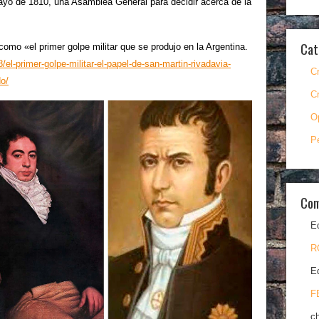
yo de 1810, una Asamblea General para decidir acerca de la
Cat
omo «el primer golpe militar que se produjo en la Argentina.
l-primer-golpe-militar-el-papel-de-san-martin-rivadavia-
C
do/
C
O
P
Com
E
R
E
F
c