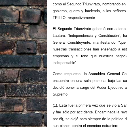
como el Segundo Triunvirato, nombrando en 
gobierno, guerra y hacienda, a los s
TRILLO, respectivamente.
El Segundo Triunvirato gobernó con acierto 
Lautaro: “Independencia y Constitución”, h
General Constituyente, manifestando: “que
nuestras transacciones han enseñado a este
empresas y el tono que nuestros negoci
indispensable”.
Como respuesta, la Asamblea General Con
encuentre en una sola persona, bajo las ca
decidió poner a cargo del Poder Ejecutiv
Supremo.
(1). Esta fue la primera vez que se vio a Sa
y fue sólo por accidente. Encaminada la revol
por él), se alejó para siempre de la polític
sus planes contra el enemigo extranjero.