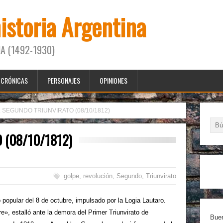
historia Argentina
A (1492-1930)
CRÓNICAS
PERSONAJES
OPINIONES
 SEGUNDO TRIUNVIRATO (08/10/1812)
 (08/10/1812)
golpe
,
revolución
,
Segundo
,
Triunvirato
 popular del 8 de octubre, impulsado por la Logia Lautaro.
e», estalló ante la demora del Primer Triunvirato de
Buen