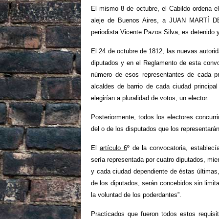
El mismo 8 de octubre, el Cabildo ordena
aleje de Buenos Aires, a JUAN MARTÍ D
periodista Vicente Pazos Silva, es detenido 
El 24 de octubre de 1812, las nuevas autor
diputados y en el Reglamento de esta convoc
número de esos representantes de cada pr
alcaldes de barrio de cada ciudad principal 
elegirían a pluralidad de votos, un elector.
Posteriormente, todos los electores concurri
del o de los disputados que los representarán
El
artículo 6
º de la convocatoria, establec
sería representada por cuatro diputados, mie
y cada ciudad dependiente de éstas últimas,
de los diputados, serán concebidos sin limit
la voluntad de los poderdantes”.
Practicados que fueron todos estos requisi