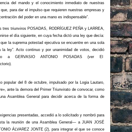
riencia del mando y el conocimiento inmediato de nuestras
 que, para dar el impulso que requieren nuestras empresas y
centración del poder en una mano es indispensable”.
n los tres triunviros POSADAS, RODRÍGUEZ PEÑA y LARREA,
irse el día siguiente, en cuya fecha dictó una ley que decía:
 que la suprema potestad ejecutiva se encuentre en una sola
á la ley”. Acto continuo y por unanimidad de votos, decidió
utivo a GERVASIO ANTONIO POSADAS (ver El
ctorio).
o popular del 8 de octubre, impulsado por la Logia Lautaro,
re», ante la demora del Primer Triunvirato de convocar, como
una Asamblea General para decidir acerca de la forma de
xigencias presentadas, accedió a lo solicitado y nombró para
hasta la reunión de una Asamblea General— a JUAN JOSÉ
O ÁLVAREZ JONTE (2), para integrar el que se conoce