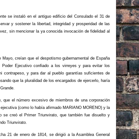
te se instaló en el antiguo edificio del Consulado el 31 de
rvar y sostener la libertad, integridad y prosperidad de las
 vez, sin mencionar la ya conocida invocación de fidelidad al
 de Mayo, creían que el despotismo gubernamental de España
l Poder Ejecutivo confiado a los virreyes y para evitar los
ni contrapeso, y para dar al pueblo garantías suficientes de
ensando que la pluralidad de los encargados de ejercerlo, haría
 Grande.
e, que el número excesivo de miembros de una corporación
ción ejecutiva (como lo había afirmado MARIANO MORENO) y la
 se creó el Primer Triunvirato, que también fue disuelto y
do Triunvirato.
echa 21 de enero de 1814, se dirigió a la Asamblea General