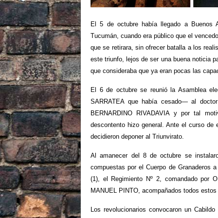
El 5 de octubre había llegado a Buenos A
Tucumán, cuando era público que el vencedor
que se retirara, sin ofrecer batalla a los real
este triunfo, lejos de ser una buena noticia 
que consideraba que ya eran pocas las capac
El 6 de octubre se reunió la Asamblea e
SARRATEA que había cesado— al doctor
BERNARDINO RIVADAVIA y por tal motivo,
descontento hizo general. Ante el curso de
decidieron deponer al Triunvirato.
Al amanecer del 8 de octubre se instalaro
compuestas por el Cuerpo de Granaderos 
(1), el Regimiento Nº 2, comandado por 
MANUEL PINTO, acompañados todos estos efec
Los revolucionarios convocaron un Cabildo 