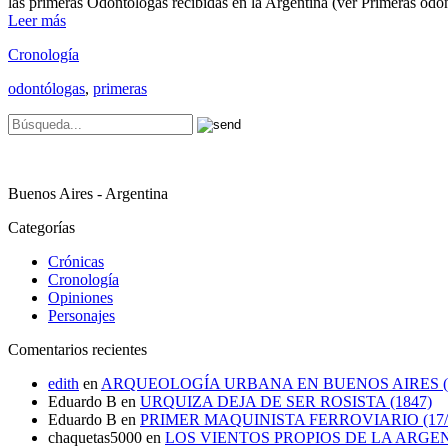
las primeras Odontólogas recibidas en la Argentina (ver Primeras od
Leer más
Cronología
odontólogas
,
primeras
Buenos Aires - Argentina
Categorías
Crónicas
Cronología
Opiniones
Personajes
Comentarios recientes
edith
en
ARQUEOLOGÍA URBANA EN BUENOS AIRES (1
Eduardo B
en
URQUIZA DEJA DE SER ROSISTA (1847)
Eduardo B
en
PRIMER MAQUINISTA FERROVIARIO (17/0
chaquetas5000
en
LOS VIENTOS PROPIOS DE LA ARGE