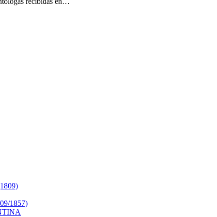
ontólogas recibidas en…
809)
9/1857)
NTINA