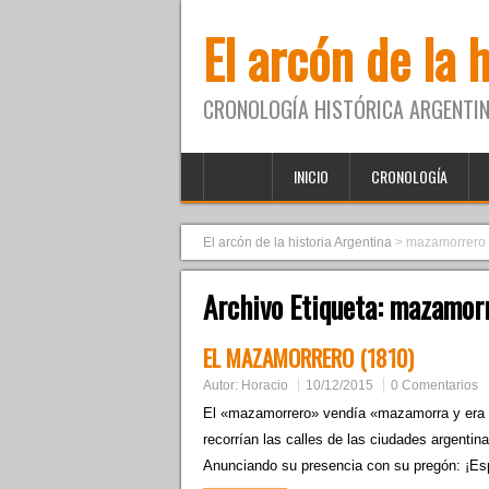
El arcón de la 
CRONOLOGÍA HISTÓRICA ARGENTIN
INICIO
CRONOLOGÍA
El arcón de la historia Argentina
>
mazamorrero
Archivo Etiqueta:
mazamor
EL MAZAMORRERO (1810)
Autor:
Horacio
10/12/2015
0 Comentarios
El «mazamorrero» vendía «mazamorra y era u
recorrían las calles de las ciudades argenti
Anunciando su presencia con su pregón: ¡E