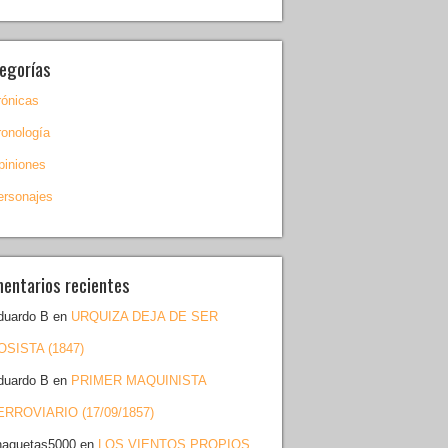
egorías
rónicas
ronología
piniones
ersonajes
entarios recientes
duardo B
en
URQUIZA DEJA DE SER
OSISTA (1847)
duardo B
en
PRIMER MAQUINISTA
ERROVIARIO (17/09/1857)
haquetas5000
en
LOS VIENTOS PROPIOS