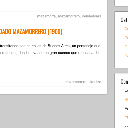
mazamorra
,
mazamorrero
,
vendedores
Cat
C
OLDADO MAZAMORRERO (1900)
C
ransitando por las calles de Buenos Aires, un personaje que
O
ios del sur, donde llevando un gran cuenco que rebosaba de
P
Com
mazamorrero
,
Urquiza
E
R
E
F
c