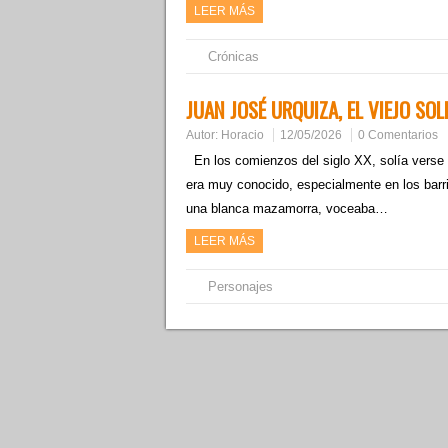
LEER MÁS
Crónicas
JUAN JOSÉ URQUIZA, EL VIEJO S
Autor:
Horacio
12/05/2026
0 Comentarios
En los comienzos del siglo XX, solía verse t
era muy conocido, especialmente en los barr
una blanca mazamorra, voceaba…
LEER MÁS
Personajes