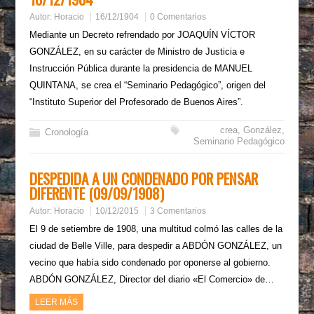
Autor:
Horacio
16/12/1904
0 Comentarios
Mediante un Decreto refrendado por JOAQUÍN VÍCTOR
GONZÁLEZ, en su carácter de Ministro de Justicia e
Instrucción Pública durante la presidencia de MANUEL
QUINTANA, se crea el “Seminario Pedagógico”, origen del
“Instituto Superior del Profesorado de Buenos Aires”.
crea
,
González
,
Cronología
Seminario Pedagógico
DESPEDIDA A UN CONDENADO POR PENSAR
DIFERENTE (09/09/1908)
Autor:
Horacio
10/12/2015
3 Comentarios
El 9 de setiembre de 1908, una multitud colmó las calles de la
ciudad de Belle Ville, para despedir a ABDÓN GONZÁLEZ, un
vecino que había sido condenado por oponerse al gobierno.
ABDÓN GONZÁLEZ, Director del diario «El Comercio» de…
LEER MÁS