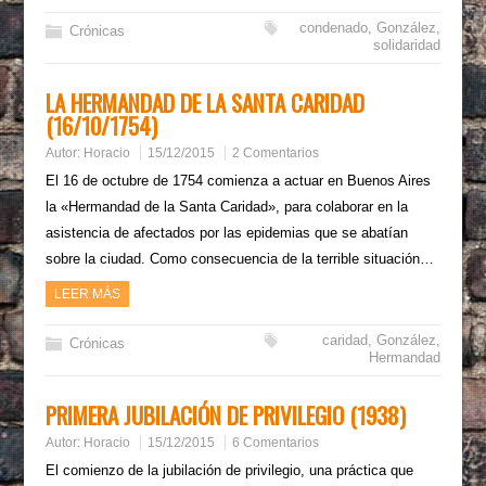
condenado
,
González
,
Crónicas
solidaridad
LA HERMANDAD DE LA SANTA CARIDAD
(16/10/1754)
Autor:
Horacio
15/12/2015
2 Comentarios
El 16 de octubre de 1754 comienza a actuar en Buenos Aires
la «Hermandad de la Santa Caridad», para colaborar en la
asistencia de afectados por las epidemias que se abatían
sobre la ciudad. Como consecuencia de la terrible situación…
LEER MÁS
caridad
,
González
,
Crónicas
Hermandad
PRIMERA JUBILACIÓN DE PRIVILEGIO (1938)
Autor:
Horacio
15/12/2015
6 Comentarios
El comienzo de la jubilación de privilegio, una práctica que