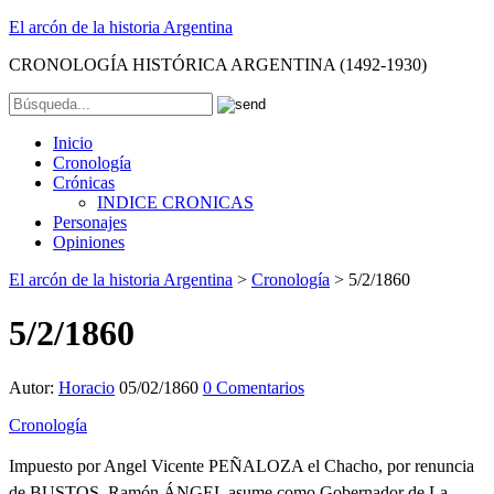
El arcón de la historia Argentina
CRONOLOGÍA HISTÓRICA ARGENTINA (1492-1930)
Inicio
Cronología
Crónicas
INDICE CRONICAS
Personajes
Opiniones
El arcón de la historia Argentina
>
Cronología
>
5/2/1860
5/2/1860
Autor:
Horacio
05/02/1860
0 Comentarios
Cronología
Impuesto por Angel Vicente PEÑALOZA el Chacho, por renuncia
de BUSTOS, Ramón ÁNGEL asume como Gobernador de La