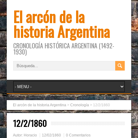
El arcón de la
historia Argentina
CRONOLOGÍA HISTÓRICA ARGENTINA (1492-
1930)
El arcón de la historia Argentina
>
Cronología
>
12/2/1860
12/2/1860
Autor:
Horacio
12/02/1860
0 Comentarios