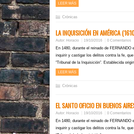
LEER MÁS
Crónicas
LA INQUISICIÓN EN AMÉRICA (1610
Autor:
Horacio
19/10/2016
0 Comentarios
En 1480, durante el reinado de FERNANDO e 
inquirir y castigar los delitos contra la fe, q
“Tribunal de la Inquisición”. Establecida ori
LEER MÁS
Crónicas
EL SANTO OFICIO EN BUENOS AIRE
Autor:
Horacio
19/10/2016
0 Comentarios
En 1480, durante el reinado de FERNANDO e 
inquirir y castigar los delitos contra la fe, q