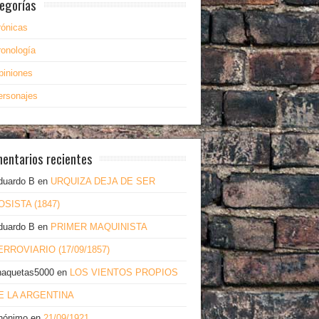
egorías
rónicas
ronología
piniones
ersonajes
entarios recientes
duardo B
en
URQUIZA DEJA DE SER
OSISTA (1847)
duardo B
en
PRIMER MAQUINISTA
ERROVIARIO (17/09/1857)
haquetas5000
en
LOS VIENTOS PROPIOS
E LA ARGENTINA
nónimo
en
21/09/1921