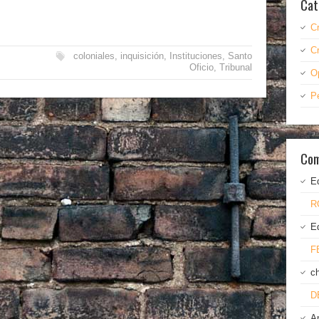
Cat
C
C
coloniales
,
inquisición
,
Instituciones
,
Santo
Oficio
,
Tribunal
O
P
Com
E
R
E
F
c
D
A