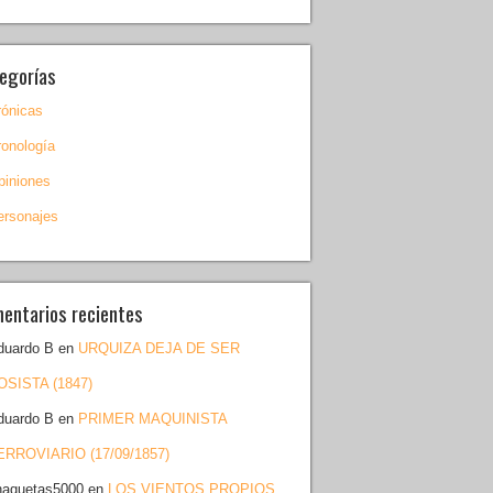
egorías
rónicas
ronología
piniones
ersonajes
entarios recientes
duardo B
en
URQUIZA DEJA DE SER
OSISTA (1847)
duardo B
en
PRIMER MAQUINISTA
ERROVIARIO (17/09/1857)
haquetas5000
en
LOS VIENTOS PROPIOS