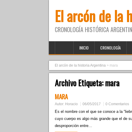
El arcón de la 
CRONOLOGÍA HISTÓRICA ARGENTIN
INICIO
CRONOLOGÍA
El arcón de la historia Argentina
>
mara
Archivo Etiqueta:
mara
MARA
Autor:
Horacio
06/05/2017
0 Comentarios
Es el nombre con el que se conoce a la “lieb
cuyo cuerpo es algo más grande que el de su
desproporción entre…