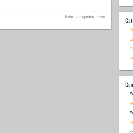
liebre patagónica
,
mara
Cat
C
C
O
P
Com
E
R
E
F
c