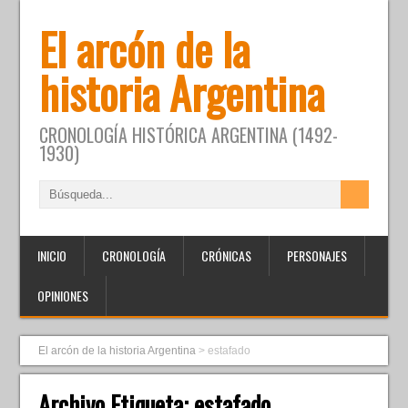
El arcón de la
historia Argentina
CRONOLOGÍA HISTÓRICA ARGENTINA (1492-
1930)
INICIO
CRONOLOGÍA
CRÓNICAS
PERSONAJES
OPINIONES
El arcón de la historia Argentina
>
estafado
Archivo Etiqueta:
estafado