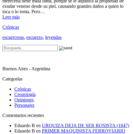
merecerla tiene mala fama, porque se le adjudica la propiedad de
exudar veneno desde su piel, causando grandes daños a quien lo
toca o lo toma. Pero…
Leer más
Crónicas
escuerceras
,
escuerzo
,
leyendas
Buenos Aires - Argentina
Categorías
Crónicas
Cronología
Opiniones
Personajes
Comentarios recientes
Eduardo B
en
URQUIZA DEJA DE SER ROSISTA (1847)
Eduardo B
en
PRIMER MAQUINISTA FERROVIARIO