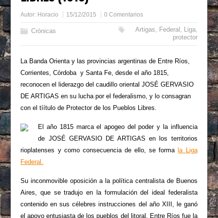
Autor:
Horacio
15/12/2015
0 Comentarios
Artigas
,
Federal
,
Liga
,
Crónicas
protector
La Banda Orienta y las provincias argentinas de Entre Ríos,
Corrientes, Córdoba y Santa Fe, desde el año 1815,
reconocen el liderazgo del caudillo oriental JOSÉ GERVASIO
DE ARTIGAS en su lucha por el federalismo, y lo consagran
con el tíítulo de Protector de los Pueblos Libres.
El año 1815 marca el apogeo del poder y la influencia
de JOSÉ GERVASIO DE ARTIGAS en los territorios
rioplatenses y como consecuencia de ello, se forma
la Liga
Federal.
Su inconmovible oposición a la política centralista de Buenos
Aires, que se tradujo en la formulación del ideal federalista
contenido en sus célebres instrucciones del año XIII, le ganó
el apoyo entusiasta de los pueblos del litoral. Entre Ríos fue la