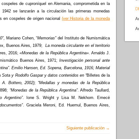
er cospeles de cuproníquel en Alemania, comprometida en la
D
1942 se lanzarán a la circulación las primeras monedas
as en cospeles de origen nacional
(ver Historia de la moneda
A
A
0”
, Mariano Cohen, “
Memorias”
del Instituto de Numismática
dex, Buenos Aires, 1979;
L
a moneda circulante en el territorio
res, 2016;
«Monedas de la República Argentina»
. Arnaldo J.
Numismático Buenos Aires, 1971;
Investigación personal ante
tina”. Emilio Hansen, Ed. Sopena, Barcelona, 1916; M
aterial
a Sota y Rodolfo Gaspar y datos contenidos en “
Billetes de la
 A. Bottero, 2002);
“Medallas y monedas de la República
1898;
“Monedas de la República Argentina”
. Alfredo Taullard,
co Argentino”
. Ione S. Wright y Lisa M. Nekhom. Emecé
 documentos
”. Graciela Meroni, Ed. Huemul, Buenos Aires,
Siguiente publicación →