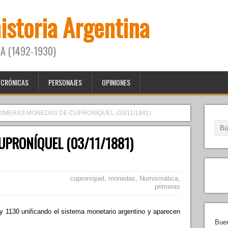
historia Argentina
A (1492-1930)
CRÓNICAS
PERSONAJES
OPINIONES
RIMERAS MONEDAS DE CUPRONÍQUEL (03/11/1881)
PRONÍQUEL (03/11/1881)
cuproníquel
,
monedas
,
Numismática
,
primeras
y 1130 unificando el sistema monetario argentino y aparecen
Buen