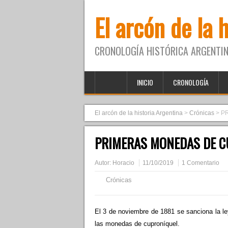
El arcón de la 
CRONOLOGÍA HISTÓRICA ARGENTIN
INICIO
CRONOLOGÍA
El arcón de la historia Argentina
>
Crónicas
>
P
PRIMERAS MONEDAS DE CU
Autor:
Horacio
11/10/2019
1 Comentario
Crónicas
El 3 de noviembre de 1881 se sanciona la le
las monedas de cuproníquel.