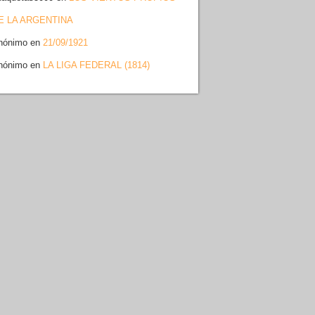
E LA ARGENTINA
nónimo
en
21/09/1921
nónimo
en
LA LIGA FEDERAL (1814)