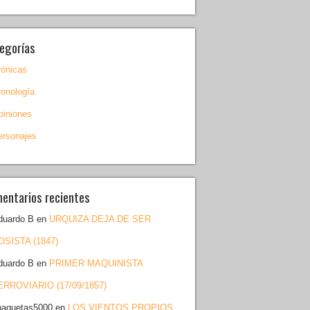
egorías
rónicas
ronología
piniones
ersonajes
entarios recientes
duardo B
en
URQUIZA DEJA DE SER
OSISTA (1847)
duardo B
en
PRIMER MAQUINISTA
ERROVIARIO (17/09/1857)
haquetas5000
en
LOS VIENTOS PROPIOS