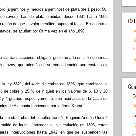
o (argentinos y medios ar­gentinos) de plata (de 1 peso, 50,
centavos). Las de plata emitidas desde 1881 hasta 1883
Cat
 razón de que el valor metálico supera al facial. En cuanto a
C
ntavos, se acuñan por última vez en el año 1896.
C
O
 las transacciones, obliga al gobierno a la emisión contínua
P
0 centavos, que ade­más de su corta duración son costosos y
a la ley 3321, del 4 de diciembre de 1895, que establece la
Com
 de cobre y 25 % de níquel) en los valores de 5, 10 y 20
E
3,y 4 gramos respectivamente, son acuñadas sn la Casa de
dos de Alemania fabricados por la firma Krupp.
R
E
a Libertad, obra del escultor francés Eu­genio Andrés Oudiné
irnalda de laurel. Lanzadas a la circulación en 1896, estas
F
­geras interrupciones hasta 1942, en que se suspenden las
c