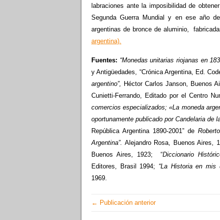
labraciones ante la imposibilidad de obten
Segunda Guerra Mundial y en ese año de 
argentinas de bronce de aluminio, fabricad
argentina).
Fuentes:
“
Monedas unitarias riojanas en 183
y Antigüedades, “Crónica Argentina, Ed. Co
argentino”,
Héctor Carlos Janson, Buenos Ai
Cunietti-Ferrando, Editado por el Centro 
comercios especializados;
«La moneda argen
oportunamente publicado por Candelaria de l
República Argentina 1890-2001” de
Roberto
Argentina”.
Alejandro Rosa, Buenos Aires, 
Buenos Aires, 1923; “
Diccionario Históri
Editores, Brasil 1994;
“La Historia en mis
1969.
← Publicación anterior