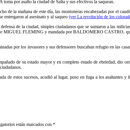
ma por asalto la ciudad de Salta y sus efectivos la saquean.
as ocho de la mañana de este día, las montoneras encabezadas por el c
se entregaron al asesinato y al saqueo
(ver La revolución de los colorad
a defensa de la ciudad, simples ciudadanos que se sumaron a las milic
la botica de MIGUEL FLEMING y mandada por BALDOMERO CASTRO, que fue
nadas por los invasores y sus defensores buscaban refugio en las casas 
ompañado de su estado mayor y en completo estado de ebriedad, dio orde
 ciudadanos.
ada de estos sucesos, acudió al lugar, puso en fuga a los asaltantes y l
gatorios están marcados con
*