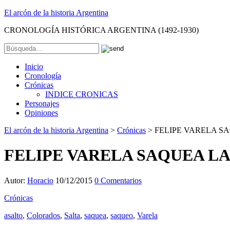
El arcón de la historia Argentina
CRONOLOGÍA HISTÓRICA ARGENTINA (1492-1930)
Inicio
Cronología
Crónicas
INDICE CRONICAS
Personajes
Opiniones
El arcón de la historia Argentina
>
Crónicas
>
FELIPE VARELA SA
FELIPE VARELA SAQUEA LA C
Autor:
Horacio
10/12/2015
0 Comentarios
Crónicas
asalto
,
Colorados
,
Salta
,
saquea
,
saqueo
,
Varela