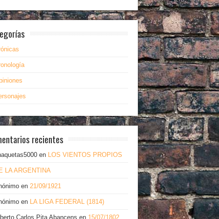
egorías
rónicas
ronología
piniones
ersonajes
entarios recientes
haquetas5000
en
LOS VIENTOS PROPIOS
E LA ARGENTINA
nónimo
en
21/09/1921
nónimo
en
LA LIGA FEDERAL (1814)
lberto Carlos Pita Abancens
en
15/07/1802