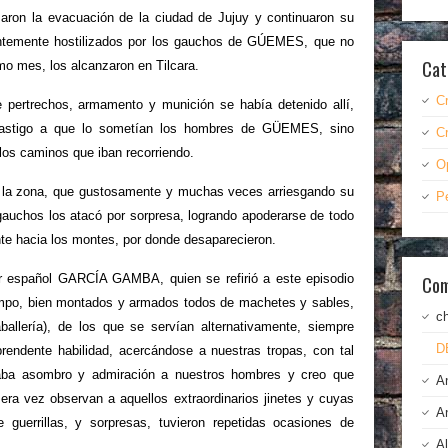
izaron la evacuación de la ciudad de Jujuy y continuaron su
nentemente hostilizados por los gauchos de GÚEMES, que no
Cat
mo mes, los alcanzaron en Tilcara.
C
 pertrechos, armamento y munición se había detenido allí,
 castigo a que lo sometían los hombres de GÜEMES, sino
C
los caminos que iban recorriendo.
O
e la zona, que gustosamente y muchas veces arriesgando su
P
 gauchos los atacó por sorpresa, logrando apoderarse de todo
nte hacia los montes, por donde desaparecieron.
Com
or español GARCÍA GAMBA, quien se refirió a este episodio
mpo, bien montados y armados todos de machetes y sables,
c
caballería), de los que se servían alternativamente, siempre
D
endente habilidad, acercándose a nuestras tropas, con tal
usaba asombro y admiración a nuestros hombres y creo que
A
era vez observan a aquellos extraordinarios jinetes y cuyas
A
 guerrillas, y sorpresas, tuvieron repetidas ocasiones de
A