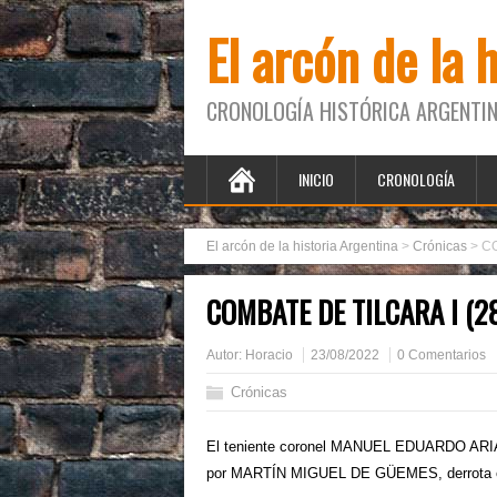
El arcón de la 
CRONOLOGÍA HISTÓRICA ARGENTIN
INICIO
CRONOLOGÍA
El arcón de la historia Argentina
>
Crónicas
>
CO
COMBATE DE TILCARA I (2
Autor:
Horacio
23/08/2022
0 Comentarios
Crónicas
El teniente coronel MANUEL EDUARDO ARIAS
por MARTÍN MIGUEL DE GÜEMES, derrota en Ti