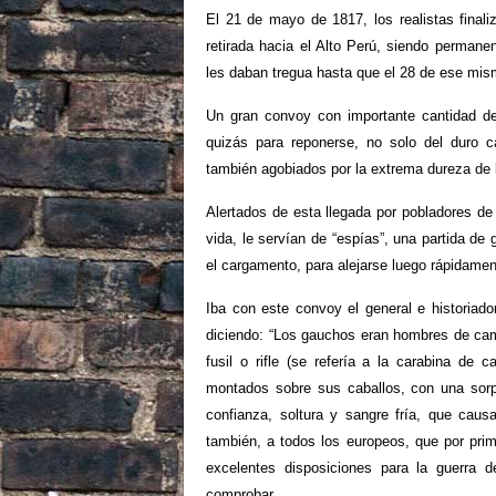
El 21 de mayo de 1817, los realistas final
retirada hacia el Alto Perú, siendo perma
les daban tregua hasta que el 28 de ese mis
Un gran convoy con importante cantidad de
quizás para reponerse, no solo del duro
también agobiados por la extrema dureza de 
Alertados de esta llegada por pobladores d
vida, le servían de “espías”, una partida de
el cargamento, para alejarse luego rápidame
Iba con este convoy el general e historiad
diciendo: “Los gauchos eran hombres de ca
fusil o rifle (se refería a la carabina de 
montados sobre sus caballos, con una sorpr
confianza, soltura y sangre fría, que ca
también, a todos los europeos, que por prim
excelentes disposiciones para la guerra de
comprobar.