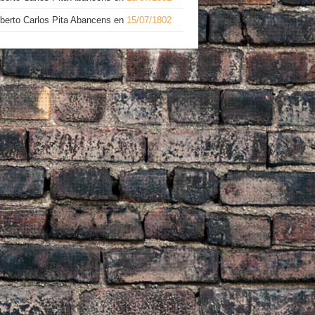
lberto Carlos Pita Abancens
en
15/07/1802