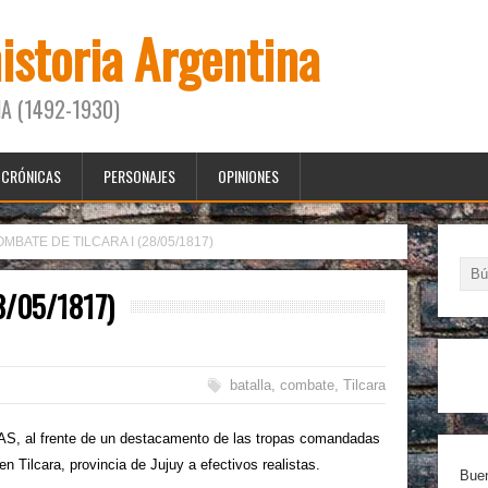
historia Argentina
A (1492-1930)
CRÓNICAS
PERSONAJES
OPINIONES
MBATE DE TILCARA I (28/05/1817)
8/05/1817)
batalla
,
combate
,
Tilcara
, al frente de un destacamento de las tropas comandadas
lcara, provincia de Jujuy a efectivos realistas.
Buen