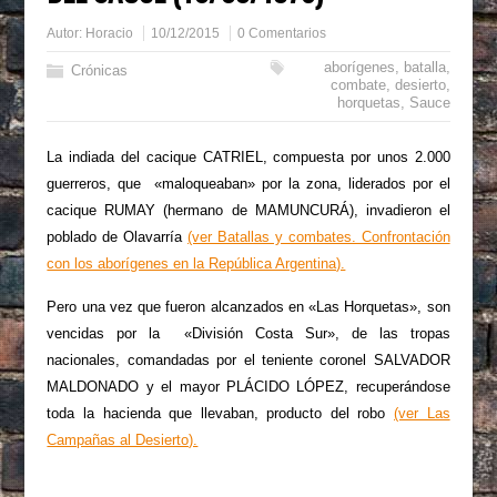
Autor:
Horacio
10/12/2015
0 Comentarios
aborígenes
,
batalla
,
Crónicas
combate
,
desierto
,
horquetas
,
Sauce
La indiada del cacique CATRIEL, compuesta por unos 2.000
guerreros, que «maloqueaban» por la zona, liderados por el
cacique RUMAY (hermano de MAMUNCURÁ), invadieron el
poblado de Olavarría
(ver Batallas y combates. Confrontación
con los aborígenes en la República Argentina).
Pero una vez que fueron alcanzados en «Las Horquetas», son
vencidas por la «División Costa Sur», de las tropas
nacionales, comandadas por el teniente coronel SALVADOR
MALDONADO y el mayor PLÁCIDO LÓPEZ, recuperándose
toda la hacienda que llevaban, producto del robo
(ver Las
Campañas al Desierto).