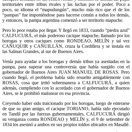
territoriales entre tribus rivales y las luchas por el poder. Poco a
poco, su idioma el “mapudungún”, mucho más rico que el de los
“pampas” fue imponiéndose para hacerse común a todos los demás,
y entonces, la pampa argentina comenzó a ser territorio mapuche.
Pero lo peor estaba por llegar. Y llegó en 1833, cuando “piedra azul”
CALFUCURÁ, el más poderoso cacique mapuche, llamado por los
borogas y otros caciques como RONDEAO, MELÍN y tal vez
CAÑUQUIR y CAÑUILLÁN, cruza la Cordillera y se instala en
las Salinas Grandes, al sur de Buenos Aires.
Venía para ayudar a los borogas y demás tribus ya asentadas en la
pampa, para superar una controversia que había surgido con el
gobernador de Buenos Aires JUAN MANUEL DE ROSAS. Pero
cuando llegó, el problema había sido resuelto amigablemente con
ROSAS, cosa que irritó sobremanera a CALFUCURÁ, a quien
además, cumpliendo con lo acordado con el gobernador de Buenos
Aires, se le prohibió malonear en esa provincia.
Creyendo haber sido traicionado por los borogas, luego de enterarse
de que su gran amigo, el cacique TORIANO, había sido ejecutado
en Tandil por las fuerzas gubernamentales, CALFUCURÁ dirigió
su venganza contra RONDEAO y MELÍN y, el 9 de setiembre de
1834 los asesinó a ambos en sus propios toldos ubicados en Masallé.