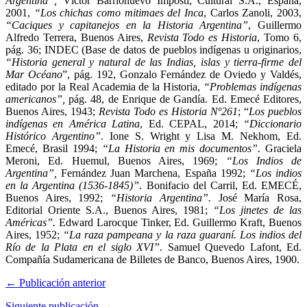
Argentina”,
Víctor Barrionuevo Imposti, Cultural S.A., España,
2001,
“Los chichas como mitimaes del Inca
, Carlos Zanoli, 2003,
“Caciques y capitanejos en la Historia Argentina”
, Guillermo
Alfredo Terrera, Buenos Aires,
Revista Todo es Historia
, Tomo 6,
pág. 36; INDEC (Base de datos de pueblos indígenas u originarios,
“Historia general y natural de las Indias, islas y tierra-firme del
Mar Océano
”, pág. 192, Gonzalo Fernández de Oviedo y Valdés,
editado por la Real Academia de la Historia,
“Problemas indígenas
americanos”,
pág. 48, de Enrique de Gandía. Ed. Emecé Editores,
Buenos Aires, 1943;
Revista Todo es Historia Nº261
; “
Los pueblos
indígenas en América Latina
, Ed. CEPAL, 2014;
“Diccionario
Histórico Argentino”
. Ione S. Wright y Lisa M. Nekhom, Ed.
Emecé, Brasil 1994;
“La Historia en mis documentos”.
Graciela
Meroni, Ed. Huemul, Buenos Aires, 1969;
“Los Indios de
Argentina”,
Fernández Juan Marchena, España 1992;
“Los indios
en la Argentina (1536-1845)”
. Bonifacio del Carril, Ed. EMECÉ,
Buenos Aires, 1992;
“Historia Argentina”.
José María Rosa,
Editorial Oriente S.A., Buenos Aires, 1981;
“Los jinetes de las
Américas”.
Edward Larocque Tinker, Ed. Guillermo Kraft, Buenos
Aires, 1952;
“La raza pampeana y la raza guaraní. Los indios del
Río de la Plata en el siglo XVI”
. Samuel Quevedo Lafont, Ed.
Compañía Sudamericana de Billetes de Banco, Buenos Aires, 1900.
← Publicación anterior
Siguiente publicación →