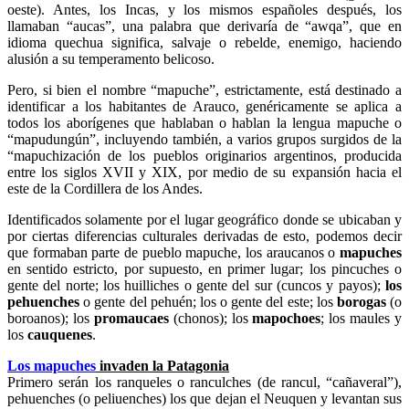
oeste). Antes, los Incas, y los mismos españoles después, los
llamaban “aucas”, una palabra que derivaría de “awqa”, que en
idioma quechua significa, salvaje o rebelde, enemigo, haciendo
alusión a su temperamento belicoso.
Pero, si bien el nombre “mapuche”, estrictamente, está destinado a
identificar a los habitantes de Arauco, genéricamente se aplica a
todos los aborígenes que hablaban o hablan la lengua mapuche o
“mapudungún”, incluyendo también, a varios grupos surgidos de la
“mapuchización de los pueblos originarios argentinos, producida
entre los siglos XVII y XIX, por medio de su expansión hacia el
este de la Cordillera de los Andes.
Identificados solamente por el lugar geográfico donde se ubicaban y
por ciertas diferencias culturales derivadas de esto, podemos decir
que formaban parte de pueblo mapuche, los araucanos o
mapuches
en sentido estricto, por supuesto, en primer lugar; los pincuches o
gente del norte; los huilliches o gente del sur (cuncos y payos);
los
pehuenches
o gente del pehuén; los o gente del este; los
borogas
(o
boroanos); los
promaucaes
(chonos); los
mapochoes
; los maules y
los
cauquenes
.
Los mapuches
invaden la Patagonia
Primero serán los ranqueles o ranculches (de rancul, “cañaveral”),
pehuenches (o peliuenches) los que dejan el Neuquen y levantan sus