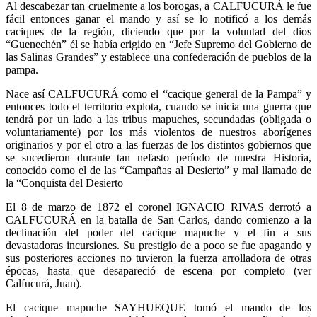
Al descabezar tan cruelmente a los borogas, a CALFUCURÁ le fue
fácil entonces ganar el mando y así se lo notificó a los demás
caciques de la región, diciendo que por la voluntad del dios
“Guenechén” él se había erigido en “Jefe Supremo del Gobierno de
las Salinas Grandes” y establece una confederación de pueblos de la
pampa.
Nace así CALFUCURÁ como el “cacique general de la Pampa” y
entonces todo el territorio explota, cuando se inicia una guerra que
tendrá por un lado a las tribus mapuches, secundadas (obligada o
voluntariamente) por los más violentos de nuestros aborígenes
originarios y por el otro a las fuerzas de los distintos gobiernos que
se sucedieron durante tan nefasto período de nuestra Historia,
conocido como el de las “Campañas al Desierto” y mal llamado de
la “Conquista del Desierto
El 8 de marzo de 1872 el coronel IGNACIO RIVAS derrotó a
CALFUCURÁ en la batalla de San Carlos, dando comienzo a la
declinación del poder del cacique mapuche y el fin a sus
devastadoras incursiones. Su prestigio de a poco se fue apagando y
sus posteriores acciones no tuvieron la fuerza arrolladora de otras
épocas, hasta que desapareció de escena por completo (ver
Calfucurá, Juan).
El cacique mapuche SAYHUEQUE tomó el mando de los