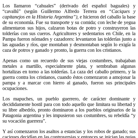
Los llamaron “cahuales” (derivado del español baguales) y
“cavallú” (según Guillermo Alfredo Terrera en
“Caciques y
capitanejos en la Historia Argentina”)
,
e hicieron del caballo la base
de su economía. Fue su transporte y su comida; con leche de yegua
alimentaron sus hijos, calzaron botas de potro y construyeron las
tolderías con sus cueros. Agricultores y sedentarios en Chile, en la
Pampa fueron nómades y cazadores: levantaron las tolderías junto a
las aguadas y ríos, que montaban y desmontaban según lo exigía la
caza de potros y ganado y pronto, la guerra con los cristianos.
Apenas como un recuerdo de sus viejas costumbres, trabajaban
metales a martillo, especialmente plata, y sembraban algunas
hortalizas en torno a las tolderías. La caza del caballo primero, y la
guerra contra los cristianos, cuando éstos comenzaron a amojonar la
pampa y a marcar con hierro al ganado, fueron sus principales
ocupaciones.
Los mapuches, un pueblo guerrero, de carácter dominante y
decididamente hostil para con todo aquello que limitara su libertad y
su libre albedrío, pronto dominaron a los pueblos originarios de la
Patagonia argentina y les impusieron sus costumbres, su rebeldía “y
su vocación guerrera”.
Y así comenzaron los asaltos a estancias y los robos de ganado; sus
caciques decidían en las controversias y entonces se inician las pujas