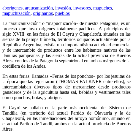
aborígenes
,
araucanización
,
invasión
,
invasores
,
mapuches
,
mapuchización
,
originarios
,
pueblos
La “araucanización” o “mapuchización» de nuestra Patagonia, es un
proceso que tuvo orígenes totalmente pacíficos. A principios del
siglo XVIII, en las ferias de El Cayrú y Chapaleofú, situadas en las
sierras de la pampa húmeda, territorios ocupados actualmente por la
República Argentina, existía una importantísima actividad comercial
y de intercambio de productos entre los habitantes nativos de las
llanuras pampeanas y las sierras de la actual provincia de Buenos
Aires, con los de la Patagonia septentrional en ambas márgenes de la
cordillera de los Andes.
En estas ferias, llamadas «Ferias de los ponchos» por los jesuitas de
la época que las registraron (THOMAS FALKNER entre ellos), se
intercambiaban diversos tipos de mercancías: desde productos
ganaderos y de la agricultura hasta sal, bebidas y vestimentas tales
como ponchos, botas, y abrigos.
El Cayrú se hallaba en la parte más occidental del Sistema de
Tandilia (en territorio del actual Partido de Olavarría y la de
Chapaleofú, en las inmediaciones del arroyo homónimo, situado en
el actual Partido de Tandil, ambos en la actual provincia de Buenos
Aires.