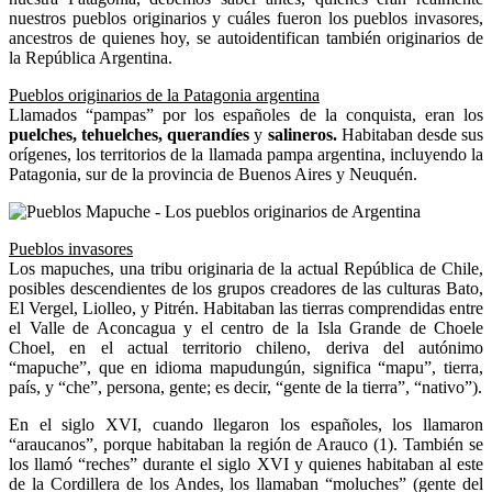
nuestros pueblos originarios y cuáles fueron los pueblos invasores,
ancestros de quienes hoy, se autoidentifican también originarios de
la República Argentina.
Pueblos originarios de la Patagonia argentina
Llamados “pampas” por los españoles de la conquista, eran los
puelches, tehuelches, querandíes
y
salineros.
Habitaban desde sus
orígenes, los territorios de la llamada pampa argentina, incluyendo la
Patagonia, sur de la provincia de Buenos Aires y Neuquén.
Pueblos invasores
Los mapuches, una tribu originaria de la actual República de Chile,
posibles descendientes de los grupos creadores de las culturas Bato,
El Vergel, Liolleo, y Pitrén. Habitaban las tierras comprendidas entre
el Valle de Aconcagua y el centro de la Isla Grande de Choele
Choel, en el actual territorio chileno, deriva del autónimo
“mapuche”, que en idioma mapudungún, significa “mapu”, tierra,
país, y “che”, persona, gente; es decir, “gente de la tierra”, “nativo”).
En el siglo XVI, cuando llegaron los españoles, los llamaron
“araucanos”, porque habitaban la región de Arauco (1). También se
los llamó “reches” durante el siglo XVI y quienes habitaban al este
de la Cordillera de los Andes, los llamaban “moluches” (gente del