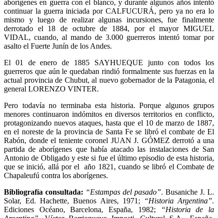
aborígenes en guerra con el blanco, y durante algunos años intentó
continuar la guerra iniciada por CALFUCURÁ, pero ya no era lo
mismo y luego de realizar algunas incursiones, fue finalmente
derrotado el 18 de octubre de 1884, por el mayor MIGUEL
VIDAL, cuando, al mando de 3.000 guerreros intentó tomar por
asalto el Fuerte Junín de los Andes.
El 01 de enero de 1885 SAYHUEQUE junto con todos los
guerreros que aún le quedaban rindió formalmente sus fuerzas en la
actual provincia de Chubut, al nuevo gobernador de la Patagonia, el
general LORENZO VINTER.
Pero todavía no terminaba esta historia. Porque algunos grupos
menores continuaron indómitos en diversos territorios en conflicto,
protagonizando nuevos ataques, hasta que el 10 de marzo de 1887,
en el noreste de la provincia de Santa Fe se libró el combate de El
Rabón, donde el teniente coronel JUAN J. GÓMEZ derrotó a una
partida de aborígenes que había atacado las instalaciones de San
Antonio de Obligado y este si fue el último episodio de esta historia,
que se inició, allá por el año 1821, cuando se libró el Combate de
Chapaleufú contra los aborígenes.
Bibliografía consultada:
“Estampas del pasado”
. Busaniche J. L.
Solar, Ed. Hachette, Buenos Aires, 1971;
“Historia Argentina”.
Ediciones Océano, Barcelona, España, 1982;
“Historia de la