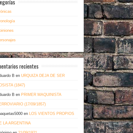
egorías
rónicas
ronología
piniones
ersonajes
entarios recientes
duardo B
en
URQUIZA DEJA DE SER
OSISTA (1847)
duardo B
en
PRIMER MAQUINISTA
ERROVIARIO (17/09/1857)
haquetas5000
en
LOS VIENTOS PROPIOS
E LA ARGENTINA
nónimo
en
21/09/1921