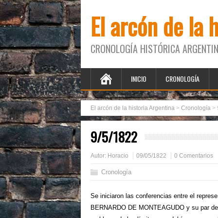
El arcón de la 
CRONOLOGÍA HISTÓRICA ARGENTIN
INICIO
CRONOLOGÍA
El arcón de la historia Argentina
>
Cronología
>
9/5/1822
Autor:
Horacio
09/05/1822
0 Comentarios
Cronología
Se iniciaron las conferencias entre el repre
BERNARDO DE MONTEAGUDO y su par de Co