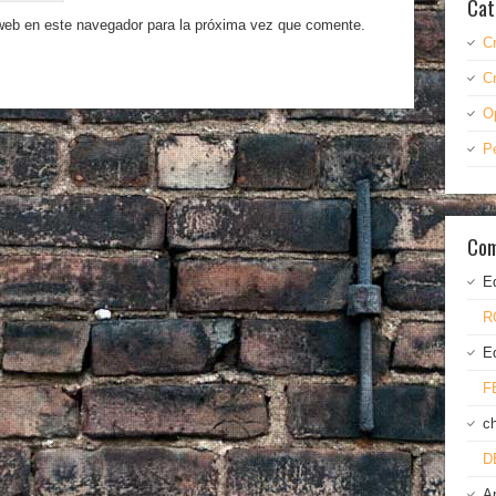
Cat
 web en este navegador para la próxima vez que comente.
C
C
O
P
Com
E
R
E
F
c
D
A