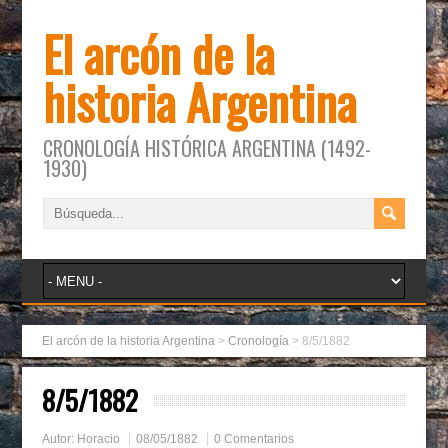
El arcón de la
historia Argentina
CRONOLOGÍA HISTÓRICA ARGENTINA (1492-
1930)
El arcón de la historia Argentina
>
Cronología
>
8/5/1882
8/5/1882
Autor:
Horacio
08/05/1882
0 Comentarios