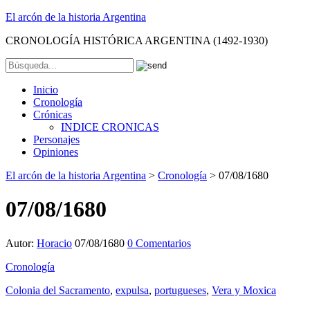
El arcón de la historia Argentina
CRONOLOGÍA HISTÓRICA ARGENTINA (1492-1930)
Inicio
Cronología
Crónicas
INDICE CRONICAS
Personajes
Opiniones
El arcón de la historia Argentina
>
Cronología
>
07/08/1680
07/08/1680
Autor:
Horacio
07/08/1680
0 Comentarios
Cronología
Colonia del Sacramento
,
expulsa
,
portugueses
,
Vera y Moxica