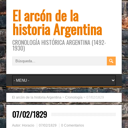
El arcón de la
historia Argentina
CRONOLOGÍA HISTÓRICA ARGENTINA (1492-
1930)
El arcón de la historia Argentina
>
Cronología
>
07/02/1829
07/02/1829
Autor:
Horacio
07/02/1829
0 Comentarios