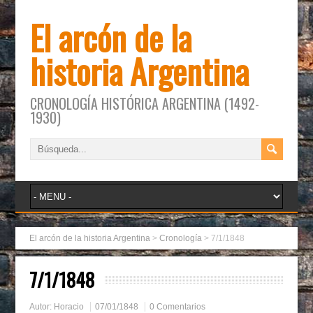
El arcón de la
historia Argentina
CRONOLOGÍA HISTÓRICA ARGENTINA (1492-
1930)
El arcón de la historia Argentina
>
Cronología
>
7/1/1848
7/1/1848
Autor:
Horacio
07/01/1848
0 Comentarios