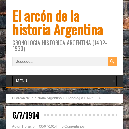
El arcón de la
historia Argentina
CRONOLOGÍA HISTÓRICA ARGENTINA (1492-
1930)
El arcón de la historia Argentina
>
Cronología
>
6/7/1914
6/7/1914
Autor:
Horacio
06/07/1914
0 Comentarios