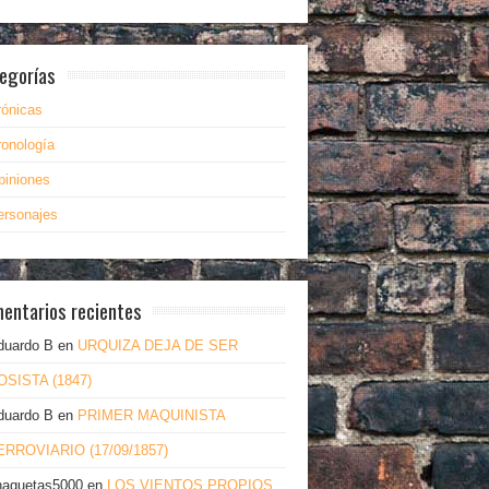
egorías
rónicas
ronología
piniones
ersonajes
entarios recientes
duardo B
en
URQUIZA DEJA DE SER
OSISTA (1847)
duardo B
en
PRIMER MAQUINISTA
ERROVIARIO (17/09/1857)
haquetas5000
en
LOS VIENTOS PROPIOS