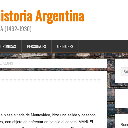
historia Argentina
A (1492-1930)
CRÓNICAS
PERSONAJES
OPINIONES
5/7/1843
la plaza sitiada de Montevideo, hizo una salida y pasando
es, con objeto de enfrentar en batalla al general MANUEL
Buen