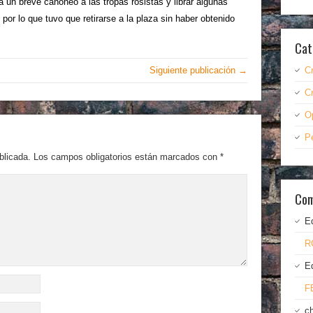
un breve cañoneo a las tropas rosistas y librar algunas
or lo que tuvo que retirarse a la plaza sin haber obtenido
Cat
Siguiente publicación →
C
C
O
P
blicada.
Los campos obligatorios están marcados con
*
Com
E
R
E
F
c