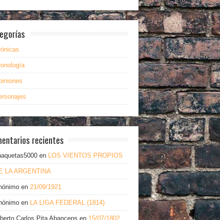
egorías
rónicas
ronología
piniones
ersonajes
entarios recientes
haquetas5000
en
LOS VIENTOS PROPIOS
E LA ARGENTINA
nónimo
en
21/09/1921
nónimo
en
LA LIGA FEDERAL (1814)
lberto Carlos Pita Abancens
en
15/07/1802