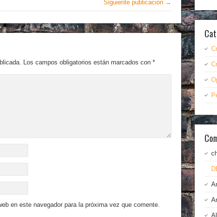
Siguiente publicación →
Cat
C
blicada.
Los campos obligatorios están marcados con
*
C
O
P
Com
c
D
A
A
 web en este navegador para la próxima vez que comente.
A