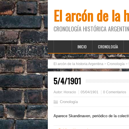
El arcón de la 
CRONOLOGÍA HISTÓRICA ARGENTIN
INICIO
CRONOLOGÍA
El arcón de la historia Argentina
>
Cronología
>
5/4/1901
Autor:
Horacio
05/04/1901
0 Comentarios
Cronología
Aparece Skandinaven, periódico de la colec