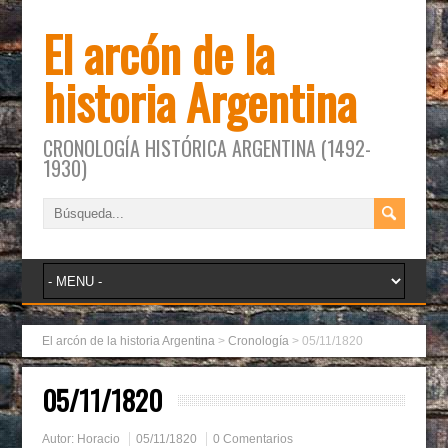
El arcón de la
historia Argentina
CRONOLOGÍA HISTÓRICA ARGENTINA (1492-
1930)
El arcón de la historia Argentina
>
Cronología
>
05/11/1820
05/11/1820
Autor:
Horacio
05/11/1820
0 Comentarios