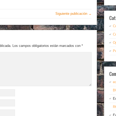
Siguiente publicación →
Cat
C
C
O
blicada.
Los campos obligatorios están marcados con
*
P
Com
ed
B
E
R
E