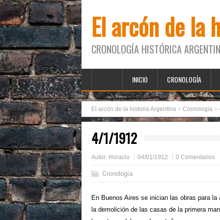
El arcón de la 
CRONOLOGÍA HISTÓRICA ARGENTIN
INICIO
CRONOLOGÍA
El arcón de la historia Argentina
>
Cronología
>
4/1/1912
Autor:
Horacio
04/01/1912
0 Comentarios
Cronología
En Buenos Aires se inician las obras para la 
la demolición de las casas de la primera man