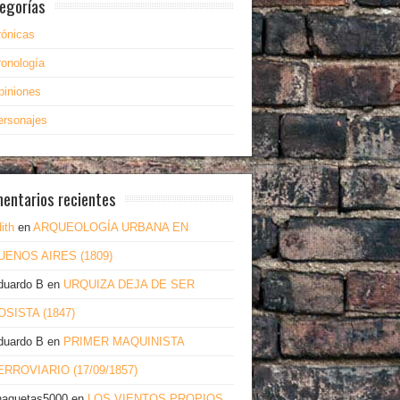
egorías
rónicas
ronología
piniones
ersonajes
entarios recientes
ith
en
ARQUEOLOGÍA URBANA EN
UENOS AIRES (1809)
duardo B
en
URQUIZA DEJA DE SER
OSISTA (1847)
duardo B
en
PRIMER MAQUINISTA
ERROVIARIO (17/09/1857)
haquetas5000
en
LOS VIENTOS PROPIOS