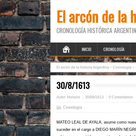
El arcón de la 
CRONOLOGÍA HISTÓRICA ARGENTIN
INICIO
CRONOLOGÍA
El arcón de la historia Argentina
>
Cronología
>
30/8/1613
Autor:
Horacio
30/08/1613
0 Comentarios
Cronología
MATEO LEAL DE AYALA, asume como nuevo Te
suceder en el cargo a DIEGO MARÍN NEGRÓN, 