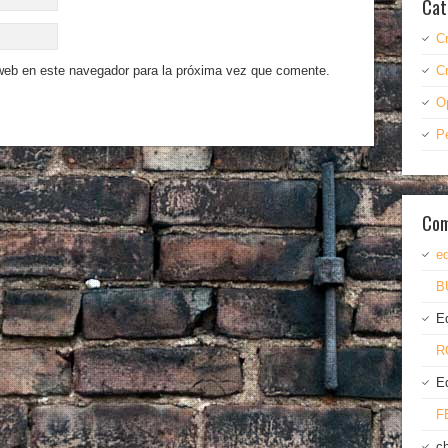
Cat
C
 web en este navegador para la próxima vez que comente.
C
O
P
Com
ed
B
E
R
E
F
c