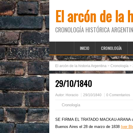
El arcón de la 
CRONOLOGÍA HISTÓRICA ARGENTIN
INICIO
CRONOLOGÍA
El arcón de la historia Argentina
>
Cronología
>
29/10/1840
Autor:
Horacio
29/10/1840
0 Comentarios
Cronología
SE FIRMA EL TRATADO MACKAU-ARANA que po
Buenos Aires el 28 de marzo de 1838
(ver B