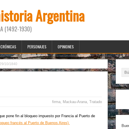
historia Argentina
A (1492-1930)
CRÓNICAS
PERSONAJES
OPINIONES
29/10/1840
firma
,
Mackau-Arana
,
Tratado
ne fin al bloqueo impuesto por Francia al Puerto de
loqueo francés al Puerto de Buenos Aires).
Buen