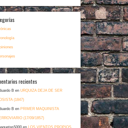
egorías
rónicas
ronología
piniones
ersonajes
entarios recientes
duardo B
en
URQUIZA DEJA DE SER
OSISTA (1847)
duardo B
en
PRIMER MAQUINISTA
ERROVIARIO (17/09/1857)
haquetas5000
en
LOS VIENTOS PROPIOS