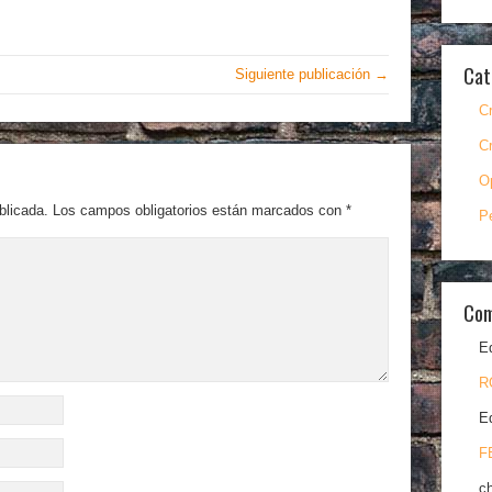
Cat
Siguiente publicación →
C
C
O
blicada.
Los campos obligatorios están marcados con
*
P
Com
E
R
E
F
c