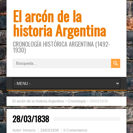
El arcón de la
historia Argentina
CRONOLOGÍA HISTÓRICA ARGENTINA (1492-
1930)
El arcón de la historia Argentina
>
Cronología
>
28/03/1838
28/03/1838
Autor:
Horacio
28/03/1838
0 Comentarios