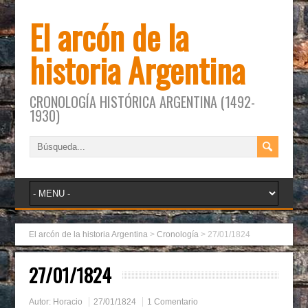
El arcón de la
historia Argentina
CRONOLOGÍA HISTÓRICA ARGENTINA (1492-
1930)
El arcón de la historia Argentina
>
Cronología
>
27/01/1824
27/01/1824
Autor:
Horacio
27/01/1824
1 Comentario