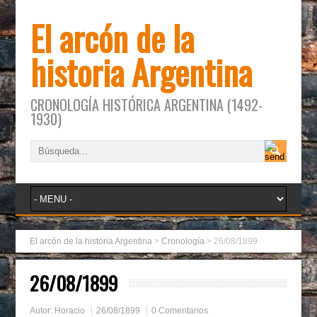
El arcón de la
historia Argentina
CRONOLOGÍA HISTÓRICA ARGENTINA (1492-
1930)
El arcón de la historia Argentina
>
Cronología
>
26/08/1899
26/08/1899
Autor:
Horacio
26/08/1899
0 Comentarios