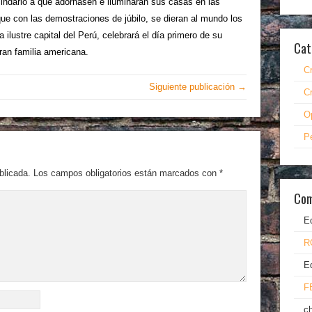
ecindario a que adornasen e iluminaran sus casas en las
ue con las demostraciones de júbilo, se dieran al mundo los
 ilustre capital del Perú, celebrará el día primero de su
Cat
ran familia americana.
C
Siguiente publicación →
C
O
P
blicada.
Los campos obligatorios están marcados con
*
Com
E
R
E
F
c