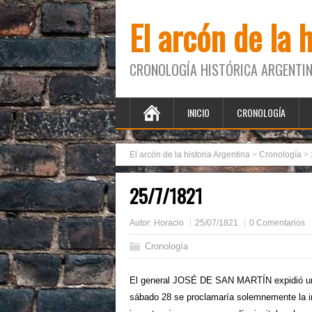
El arcón de la 
CRONOLOGÍA HISTÓRICA ARGENTIN
INICIO
CRONOLOGÍA
El arcón de la historia Argentina
>
Cronología
>
25/7/1821
Autor:
Horacio
25/07/1821
0 Comentarios
Cronología
El general JOSÉ DE SAN MARTÍN expidió un 
sábado 28 se proclamaría solemnemente la ind