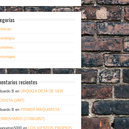
egorías
rónicas
ronología
piniones
ersonajes
entarios recientes
duardo B
en
URQUIZA DEJA DE SER
OSISTA (1847)
duardo B
en
PRIMER MAQUINISTA
ERROVIARIO (17/09/1857)
haquetas5000
en
LOS VIENTOS PROPIOS