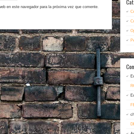
Cat
 web en este navegador para la próxima vez que comente.
C
C
O
P
Com
E
R
E
F
c
D
A