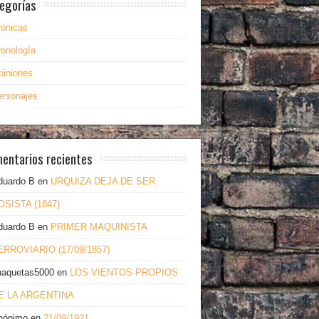
egorías
rónicas
ronología
piniones
ersonajes
entarios recientes
duardo B
en
URQUIZA DEJA DE SER
OSISTA (1847)
duardo B
en
PRIMER MAQUINISTA
ERROVIARIO (17/09/1857)
haquetas5000
en
LOS VIENTOS PROPIOS
E LA ARGENTINA
nónimo
en
21/09/1921