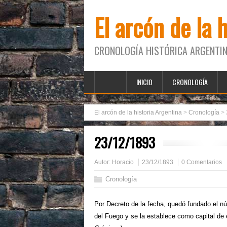
El arcón de la 
CRONOLOGÍA HISTÓRICA ARGENTIN
INICIO
CRONOLOGÍA
El arcón de la historia Argentina
>
Cronología
>
23/12/1893
Autor:
Horacio
23/12/1893
0 Comentarios
Cronología
Por Decreto de la fecha, quedó fundado el nú
del Fuego y se la establece como capital de e