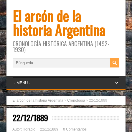
El arcón de la
historia Argentina
CRONOLOGÍA HISTÓRICA ARGENTINA (1492-
1930)
El arcón de la historia Argentina
>
Cronología
>
22/12/1889
22/12/1889
Autor:
Horacio
22/12/1889
0 Comentarios