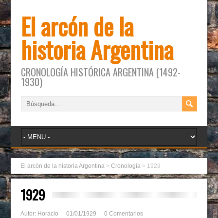
El arcón de la
historia Argentina
CRONOLOGÍA HISTÓRICA ARGENTINA (1492-
1930)
El arcón de la historia Argentina
>
Cronología
>
1929
1929
Autor:
Horacio
01/01/1929
0 Comentarios