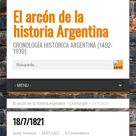
El arcón de la
historia Argentina
CRONOLOGÍA HISTÓRICA ARGENTINA (1492-
1930)
El arcón de la historia Argentina
>
Cronología
>
18/7/1821
18/7/1821
Autor:
Horacio
18/07/1821
0 Comentarios