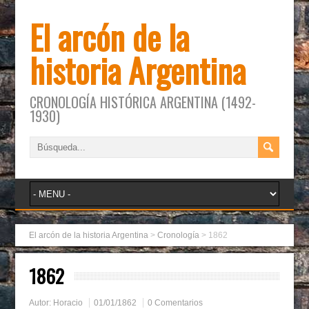
El arcón de la
historia Argentina
CRONOLOGÍA HISTÓRICA ARGENTINA (1492-
1930)
El arcón de la historia Argentina
>
Cronología
>
1862
1862
Autor:
Horacio
01/01/1862
0 Comentarios