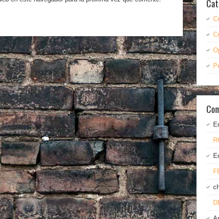
Cat
C
C
O
P
Com
E
R
E
F
c
D
A