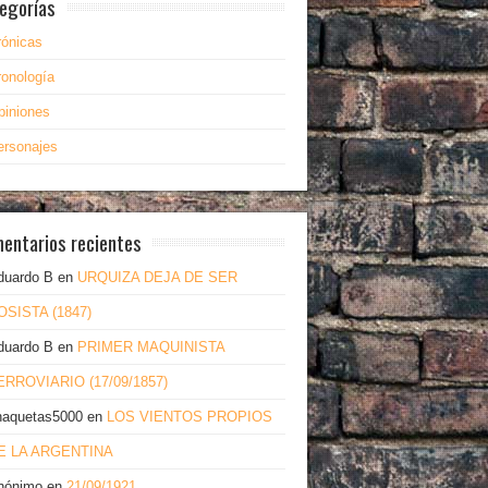
egorías
rónicas
ronología
piniones
ersonajes
entarios recientes
duardo B
en
URQUIZA DEJA DE SER
OSISTA (1847)
duardo B
en
PRIMER MAQUINISTA
ERROVIARIO (17/09/1857)
haquetas5000
en
LOS VIENTOS PROPIOS
E LA ARGENTINA
nónimo
en
21/09/1921