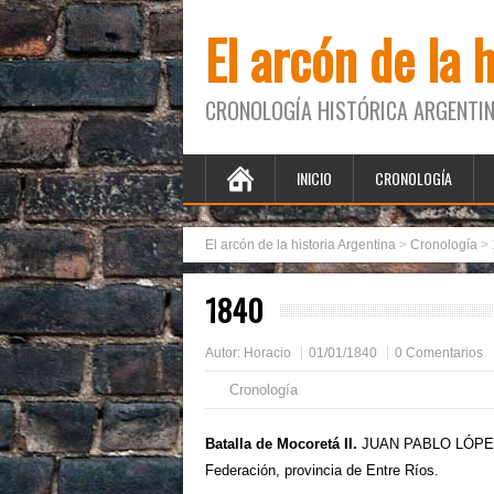
El arcón de la 
CRONOLOGÍA HISTÓRICA ARGENTIN
INICIO
CRONOLOGÍA
El arcón de la historia Argentina
>
Cronología
>
1840
Autor:
Horacio
01/01/1840
0 Comentarios
Cronología
Batalla de Mocoretá II.
JUAN PABLO LÓPEZ
Federación, provincia de Entre Ríos.