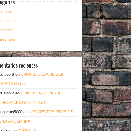
egorías
rónicas
ronología
piniones
ersonajes
entarios recientes
duardo B
en
URQUIZA DEJA DE SER
OSISTA (1847)
duardo B
en
PRIMER MAQUINISTA
ERROVIARIO (17/09/1857)
haquetas5000
en
LOS VIENTOS PROPIOS
E LA ARGENTINA
nónimo
en
21/09/1921