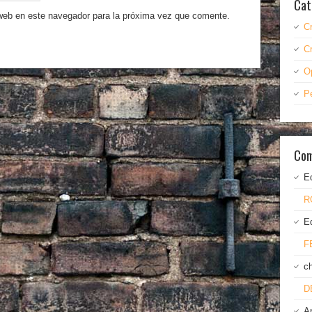
Cat
 web en este navegador para la próxima vez que comente.
C
C
O
P
Com
E
R
E
F
c
D
A