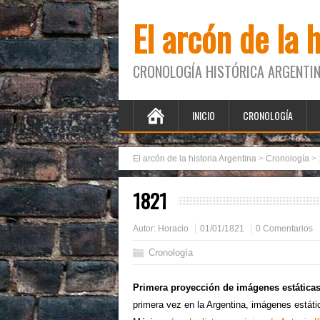
El arcón de la 
CRONOLOGÍA HISTÓRICA ARGENTIN
INICIO
CRONOLOGÍA
El arcón de la historia Argentina
>
Cronología
>
1821
Autor:
Horacio
01/01/1821
0 Comentarios
Cronología
Primera proyección de imágenes estáticas
primera vez en la Argentina, imágenes estátic