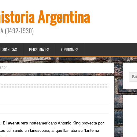
historia Argentina
A (1492-1930)
CRÓNICAS
PERSONAJES
OPINIONES
1821
. El aventurero n
orteamericano Antonio King proyecta por
as utilizando un kinescopio, al que llamaba su “Linterna