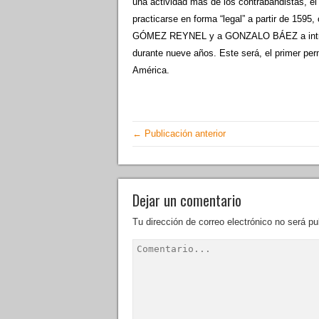
una actividad más de los contrabandistas, el
practicarse en forma “legal” a partir de 159
GÓMEZ REYNEL y a GONZALO BÁEZ a introduc
durante nueve años. Este será, el primer per
América.
← Publicación anterior
Dejar un comentario
Tu dirección de correo electrónico no será pu