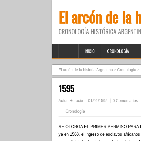
El arcón de la 
CRONOLOGÍA HISTÓRICA ARGENTIN
INICIO
CRONOLOGÍA
El arcón de la historia Argentina
>
Cronología
>
1595
Autor:
Horacio
01/01/1595
0 Comentarios
Cronología
SE OTORGA EL PRIMER PERMISO PARA 
ya en 1588, el ingreso de esclavos africano