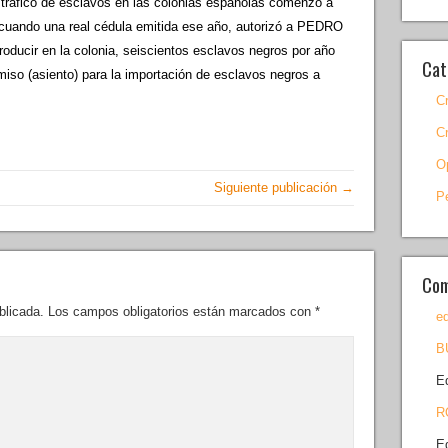
 tráfico de esclavos en las colonias españolas comenzó a
5, cuando una real cédula emitida ese año, autorizó a PEDRO
ir en la colonia, seiscientos esclavos negros por año
Cat
miso (asiento) para la importación de esclavos negros a
C
C
O
Siguiente publicación →
P
Com
blicada.
Los campos obligatorios están marcados con
*
ed
B
E
R
E