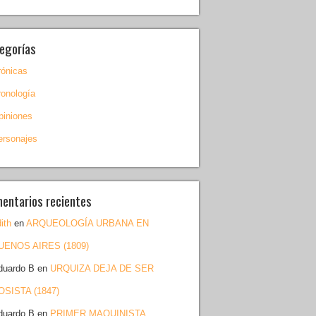
egorías
rónicas
ronología
piniones
ersonajes
entarios recientes
ith
en
ARQUEOLOGÍA URBANA EN
UENOS AIRES (1809)
duardo B
en
URQUIZA DEJA DE SER
OSISTA (1847)
duardo B
en
PRIMER MAQUINISTA