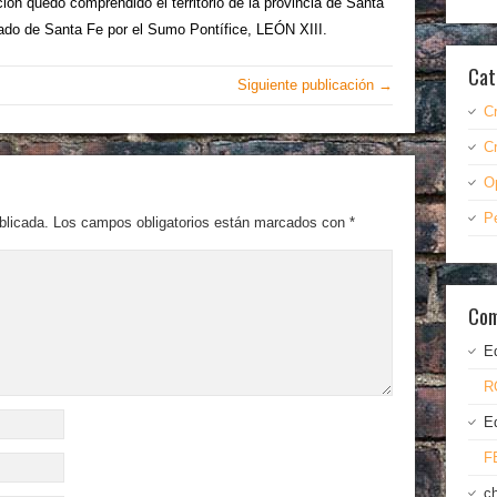
ión quedó comprendido el territorio de la provincia de Santa
pado de Santa Fe por el Sumo Pontífice, LEÓN XIII.
Cat
Siguiente publicación →
C
C
O
P
blicada.
Los campos obligatorios están marcados con
*
Com
E
R
E
F
c