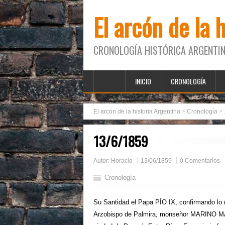
El arcón de la 
CRONOLOGÍA HISTÓRICA ARGENTIN
INICIO
CRONOLOGÍA
El arcón de la historia Argentina
>
Cronología
>
13/6/1859
Autor:
Horacio
13/06/1859
0 Comentarios
Cronología
Su Santidad el Papa PÍO IX, confirmando lo r
Arzobispo de Palmira, monseñor MARINO MARI