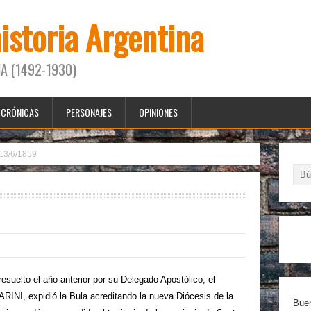
historia Argentina
A (1492-1930)
CRÓNICAS
PERSONAJES
OPINIONES
13/6/1859
esuelto el año anterior por su Delegado Apostólico, el
NI, expidió la Bula acreditando la nueva Diócesis de la
Buen