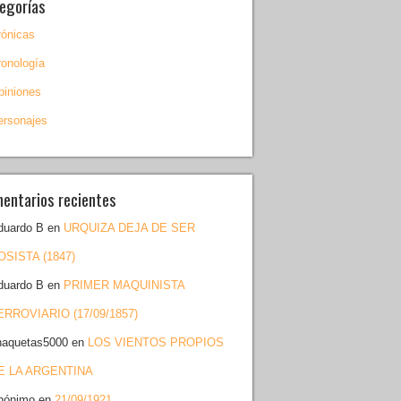
egorías
rónicas
ronología
piniones
ersonajes
entarios recientes
duardo B
en
URQUIZA DEJA DE SER
OSISTA (1847)
duardo B
en
PRIMER MAQUINISTA
ERROVIARIO (17/09/1857)
haquetas5000
en
LOS VIENTOS PROPIOS
E LA ARGENTINA
nónimo
en
21/09/1921