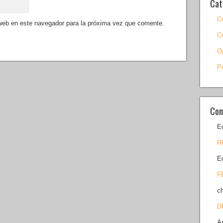
Cat
C
 web en este navegador para la próxima vez que comente.
C
O
P
Com
E
R
E
F
c
D
A