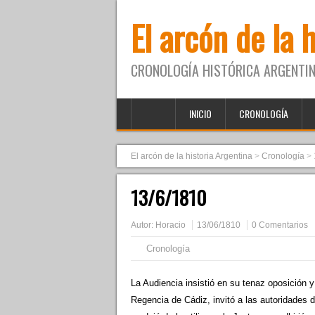
El arcón de la 
CRONOLOGÍA HISTÓRICA ARGENTIN
INICIO
CRONOLOGÍA
El arcón de la historia Argentina
>
Cronología
>
13/6/1810
Autor:
Horacio
13/06/1810
0 Comentarios
Cronología
La Audiencia insistió en su tenaz oposición 
Regencia de Cádiz, invitó a las autoridades de