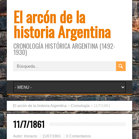
El arcón de la
historia Argentina
CRONOLOGÍA HISTÓRICA ARGENTINA (1492-
1930)
El arcón de la historia Argentina
>
Cronología
>
11/7/1861
11/7/1861
Autor:
Horacio
11/07/1861
0 Comentarios